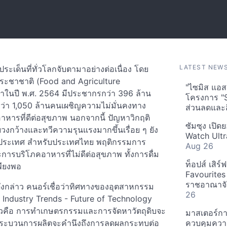
LATEST NEW
เด็นที่ทั่วโลกจับตามาอย่างต่อเนื่อง โดย
ชาชาติ (Food and Agriculture
"ไซมิส แอสเ
่าในปี พ.ศ. 2564 มีประชากรกว่า 396 ล้าน
โครงการ "
่า 1,050 ล้านคนเผชิญความไม่มั่นคงทาง
ส่วนลดและส
อาหารที่ดีต่อสุขภาพ นอกจากนี้ ปัญหาวิกฤติ
ซัมซุง เปิด
วงกว้างและทวีความรุนแรงมากขึ้นเรื่อย ๆ ยัง
Watch Ultr
ายประเทศ สำหรับประเทศไทย พฤติกรรมการ
Aug 26
ารบริโภคอาหารที่ไม่ดีต่อสุขภาพ ทั้งการดื่ม
ท็อปส์ เสิร
พียงพอ
Favourites
ราชอาณาจักร
ล่าว คนอร์เชื่อว่าทิศทางของอุตสาหกรรม
26
od Industry Trends - Future of Technology
ล่าวคือ การทำเกษตรกรรมและการจัดหาวัตถุดิบจะ
มาสเตอร์กา
ี่กระบวนการผลิตจะคำนึงถึงการลดผลกระทบต่อ
ควบคุมควา