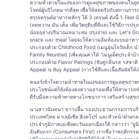
ความท้าทายในแง่ของการดูแลสุขภาพของคนในยุคนี้
โจทย์ผู้บริโภคมากที่สุด เพื่อให้สอดรับกับสถานกา
สรุปเทรนด์อาหารหลักๆ ได้ 3 เทรนด์ ดังนี้ 1. Fe
(ลดหวาน มัน เค็ม เพิ่มวัตถุดิบที่ดีและใช้วิธีการปรุง
น้อยอย่างปริมาณเหมาะสม ปรุงง่าย) และ Let's Gra
snack และ meal โดยจะให้ความอิ่มท้องแบบอาหาร
ประกอบด้วย Childhood Food (เมนูอุ่นใจวัยเด็ก 
Family Reunited (เพิ่มคุณค่าให้ "เมนูเด็ดประจำบ้
ประกอบด้วย Flavor Pairings (จับคู่กลิ่นรส รสชาติ
Appeal is Buy Appeal (การใช้สีและเนื้อสัมผัสให
คนอร์เข้าใจความท้าทายในแง่ของการดูแลสุขภาพของค
ประโยชน์แต่ก็ยังต้องคงความอร่อยเพื่อให้สามารถทำ
ดีรับมือความท้าทายทางโภชนาการ เสริมสร้างสุขภ
นางสาวนันทนา ขาวปลื้ม รองประธานกรรมการบริ
ประเทศไทย มาเลย์เซีย สิงคโปร์ และหัวหน้าฝ่ายกล
ประจำภูมิภาคเอเชียตะวันออกเฉียงใต้ กล่าวว่า "ยูน
อันดับแรก (Consumers First) เราเชื่อว่าพฤติกรรมการก