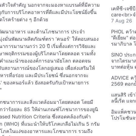
งเป็นหัวใจสำคัญ นอกจากจะมองหาแบรนด์ที่มีความ
เคทีซี-เจซี
ับการบริโภคอาหารที่ดีและมีประโยชน์ยิ่งขึ้น
care<br>จำ
โรคร้ายต่าง ๆ อีกด้วย
7 Aug 26
และพัฒนาอาหาร และด้านโภชนาการ ประจำ
PHOL คว้า
"ดีเยี่ยม" ต
ร์มุ่งมั่นพัฒนาผลิตภัณฑ์ตรา 'คนอร์' ให้ตอบสนอง
รมาภิบาล โป
การมานานกว่า 20 ปี เริ่มตั้งแต่การวิจัยและ
กษาพฤติกรรมของผู้บริโภคมาโดยตลอด รวมทั้ง
SINO ประกา
ตามคำแนะนำขององค์การอนามัยโลก ตลอดจน
จากไตรมาสก
บาทต่อหุ้น ค
สถานการณ์ของโลกอยู่เสมอ เพื่อส่งเสริมให้
าหารที่อร่อย และมีประโยชน์ ซึ่งนอกจากจะ
ADVICE คว้
งยืน' ของคนอร์แล้ว ยังสอดรับกับเป้าหมายการ
2569 ตอกย้
"
แสนสิริ เข้
ลนี้เริ่ด แ
ารโภชนาการและสิ่งแวดล้อมมาโดยตลอด โดยมี
ว่าร้อยละ 85 ให้ผ่านเกณฑ์โภชนาการของยูนิ
อิมแพ็คชว
based Nutrition Criteria ซึ่งสอดคล้องกับคำ
โปรโมชันจ
WHO) ที่แนะนำให้บริโภคเกลือไม่เกิน 5 กรัม
ู้บริโภคในแง่ของอาหารและโภชนาการ รวมถึง