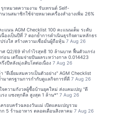
บี รุกหมวดความงาม รับเทรนด์ Self-
นวนสมาชิกใช้จ่ายหมวดเครื่องสำอางเพิ่ม 26%
คะแนน AGM Checklist 100 คะแนนเต็ม ระดับ
่อเนื่องเป็นปีที่ 7 ตอกย้ำการดำเนินธุรกิจตามหลักธร
ร่งใส สร้างความเชื่อมั่นผู้ถือหุ้น
7 Aug 26
ศ Q2/69 ทำกำไรสุทธิ 10 ล้านบาท ฟื้นตัวแกร่ง
่อน เตรียมจ่ายปันผลระหว่างกาล 0.014423
รึ่งปีหลังมุ่งเติบโตต่อเนื่อง
7 Aug 26
า "ดีเยี่ยมสมควรเป็นตัวอย่าง" AGM Checklist
ำมาตรฐานการกำกับดูแลกิจการที่ดี
7 Aug 26
าใจความกังวลผู้ซื้อบ้านยุคใหม่ ส่งแคมเปญ "ดี
จกแรง แซงทุกดีล สูงสุด 1 ล้าน*"
7 Aug 26
นครอบครัวฉลองวันแม่ เปิดแคมเปญรวม
าก 5 ร้านอาหาร ตลอดเดือนสิงหาคม
7 Aug 26