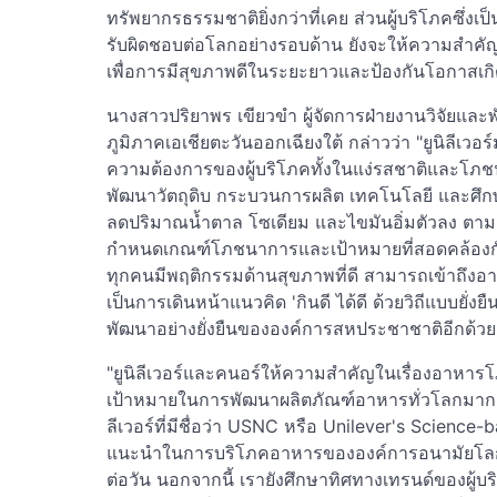
ทรัพยากรธรรมชาติยิ่งกว่าที่เคย ส่วนผู้บริโภคซึ่
รับผิดชอบต่อโลกอย่างรอบด้าน ยังจะให้ความสำคัญก
เพื่อการมีสุขภาพดีในระยะยาวและป้องกันโอกาสเกิด
นางสาวปริยาพร เขียวขำ ผู้จัดการฝ่ายงานวิจัย
ภูมิภาคเอเชียตะวันออกเฉียงใต้ กล่าวว่า "ยูนิลีเวอ
ความต้องการของผู้บริโภคทั้งในแง่รสชาติและโภชนา
พัฒนาวัตถุดิบ กระบวนการผลิต เทคโนโลยี และศึ
ลดปริมาณน้ำตาล โซเดียม และไขมันอิ่มตัวลง 
กำหนดเกณฑ์โภชนาการและเป้าหมายที่สอดคล้องกับ
ทุกคนมีพฤติกรรมด้านสุขภาพที่ดี สามารถเข้าถึงอ
เป็นการเดินหน้าแนวคิด 'กินดี ได้ดี ด้วยวิถีแบบยั่
พัฒนาอย่างยั่งยืนขององค์การสหประชาชาติอีกด้วย
"ยูนิลีเวอร์และคนอร์ให้ความสำคัญในเรื่องอาห
เป้าหมายในการพัฒนาผลิตภัณฑ์อาหารทั่วโลกมากก
ลีเวอร์ที่มีชื่อว่า USNC หรือ Unilever's Science-
แนะนำในการบริโภคอาหารขององค์การอนามัยโลก (
ต่อวัน นอกจากนี้ เรายังศึกษาทิศทางเทรนด์ของผ