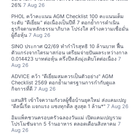
26%
7 Aug 26
PHOL คว้าคะแนน AGM Checklist 100 คะแนนเต็ม
ระดับ "ดีเยี่ยม" ต่อเนื่องเป็นปีที่ 7 ตอกย้ำการดำเนิน
ธุรกิจตามหลักธรรมาภิบาล โปร่งใส สร้างความเชื่อมั่น
ผู้ถือหุ้น
7 Aug 26
SINO ประกาศ Q2/69 ทำกำไรสุทธิ 10 ล้านบาท ฟื้น
ตัวแกร่งจากไตรมาสก่อน เตรียมจ่ายปันผลระหว่างกาล
0.014423 บาทต่อหุ้น ครึ่งปีหลังมุ่งเติบโตต่อเนื่อง
7
Aug 26
ADVICE คว้า "ดีเยี่ยมสมควรเป็นตัวอย่าง" AGM
Checklist 2569 ตอกย้ำมาตรฐานการกำกับดูแล
กิจการที่ดี
7 Aug 26
แสนสิริ เข้าใจความกังวลผู้ซื้อบ้านยุคใหม่ ส่งแคมเปญ
"ดีลนี้เริ่ด แจกแรง แซงทุกดีล สูงสุด 1 ล้าน*"
7 Aug 26
อิมแพ็คชวนครอบครัวฉลองวันแม่ เปิดแคมเปญรวม
โปรโมชันจาก 5 ร้านอาหาร ตลอดเดือนสิงหาคม
7
Aug 26