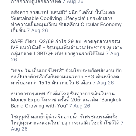
การกำกับดูแลกิจการที่ดี
7 Aug 26
อสังหาฯ รายแรก! 'แสนสิริ' ผนึก 'ไดกิ้น' ปั้นโมเดล
'Sustainable Cooliving Lifecycle' ยกระดับสาร
ทำความเย็นหมุนเวียน ขับเคลื่อน Circular Economy
เต็มขั้น
7 Aug 26
SAFE เปิดงบ Q2/69 กำไร 29 ลบ. คาดอุตสาหกรรม
IVF แนวโน้มดี - รัฐหนุนเพิ่มจำนวนประชากร ลุยเจาะ
กลุ่มตลาด LGBTQ+ เร่งขยายฐานรายได้ใหม่
7 Aug
26
"เดอะ วัน เอ็นเตอร์ไพรส์" ร่วมใจประหยัดพลังงาน ปัก
ธงเป็นองค์กรสื่อยั่งยืนตามแนวทาง ESG เดินหน้าลด
คาร์บอนกว่า 15.15 ตัน ภายใน 6 เดือน
7 Aug 26
ธนาคารกรุงเทพ จัดเต็มโซลูชันทางการเงินในงาน
Money Expo โคราช ครั้งที่ 20ย้ำแนวคิด "Bangkok
Bank: Growing with You"
7 Aug 26
โชกุบุสซึ ตอกย้ำผู้นำครีมอาบน้ำ รีเฟรชแบรนด์ครั้ง
ใหญ่มุ่งเจาะคนเจนใหม่ ปลุกกระแสผิวโชกุผิวโชว์ได้
7
Aug 26