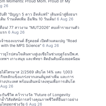
m Moments: Proud Mom. Proud of My
g 26
ดี! "ปัญญา 5 ดาว อีทส์แฟร์" เดินหน้าสู่ฝั่งธนฯ
ดิม ร้านเด็ดเพิ่ม อิ่มฟิน 10 วันเต็ม!
6 Aug 26
ทือน! 77 สาวงาม "MUT2026" ตบเท้ารายงานตัว
ันแรก
6 Aug 26
 เจ้าของแบรนด์ ฮีรูดอยด์ เปิดตัวแคมเปญ "Road
 with the MPS Science"
6 Aug 26
วยุโรปสนใจเดินทางสู่เอเชียในช่วงฤดูร้อนปีพ.ศ.
ุงเทพฯ เกาะสมุย และพัทยา ติดอันดับเมืองยอดนิยม
ยได้ไตรมาส 2/2569 เติบโต 14% แตะ 1,003
กิจหลักแข็งแกร่งจากเลนส์มูลค่าเพิ่ม และการ
างประเทศ พร้อมเดินหน้าลงทุนเพื่อการเติบโต
 Aug 26
กันชีวิต คว้ารางวัล "Future of Longevity
้ำวิสัยทัศน์การสร้างคุณภาพชีวิตที่ยืนยาวอย่าง
อคนไทยทุกช่วงวัย
6 Aug 26