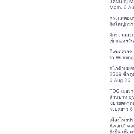
แคมเปญ Mo
Mom.
6 Au
กระแสตอบรับ
จัดใหญ่กว่าเ
จักรวาลสะเ
เข้ากองฯว
ดีเคเอสเอช
to Winning
อโกด้าเผยชา
2569 ชี้กร
6 Aug 26
TOG เผยรา
ล้านบาท ธุร
ขยายตลาดต่
ระยะยาว
6
เมืองไทยประ
Award" ตอกย
ยั่งยืน เพื่