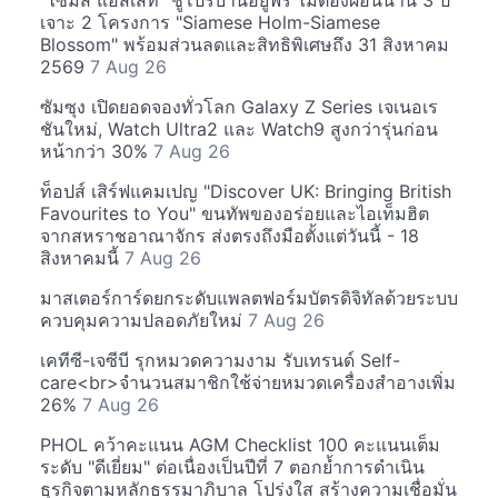
"ไซมิส แอสเสท" ชูโปรบ้านอยู่ฟรี ไม่ต้องผ่อนนาน 3 ปี
เจาะ 2 โครงการ "Siamese Holm-Siamese
Blossom" พร้อมส่วนลดและสิทธิพิเศษถึง 31 สิงหาคม
2569
7 Aug 26
ซัมซุง เปิดยอดจองทั่วโลก Galaxy Z Series เจเนอเร
ชันใหม่, Watch Ultra2 และ Watch9 สูงกว่ารุ่นก่อน
หน้ากว่า 30%
7 Aug 26
ท็อปส์ เสิร์ฟแคมเปญ "Discover UK: Bringing British
Favourites to You" ขนทัพของอร่อยและไอเท็มฮิต
จากสหราชอาณาจักร ส่งตรงถึงมือตั้งแต่วันนี้ - 18
สิงหาคมนี้
7 Aug 26
มาสเตอร์การ์ดยกระดับแพลตฟอร์มบัตรดิจิทัลด้วยระบบ
ควบคุมความปลอดภัยใหม่
7 Aug 26
เคทีซี-เจซีบี รุกหมวดความงาม รับเทรนด์ Self-
care<br>จำนวนสมาชิกใช้จ่ายหมวดเครื่องสำอางเพิ่ม
26%
7 Aug 26
PHOL คว้าคะแนน AGM Checklist 100 คะแนนเต็ม
ระดับ "ดีเยี่ยม" ต่อเนื่องเป็นปีที่ 7 ตอกย้ำการดำเนิน
ธุรกิจตามหลักธรรมาภิบาล โปร่งใส สร้างความเชื่อมั่น