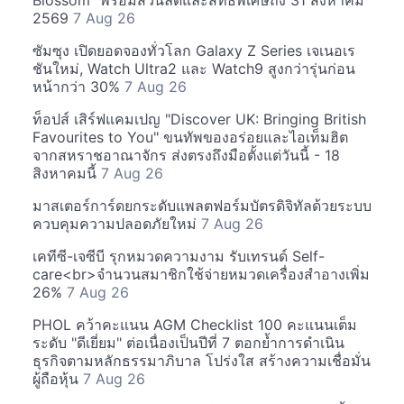
Blossom" พร้อมส่วนลดและสิทธิพิเศษถึง 31 สิงหาคม
2569
7 Aug 26
ซัมซุง เปิดยอดจองทั่วโลก Galaxy Z Series เจเนอเร
ชันใหม่, Watch Ultra2 และ Watch9 สูงกว่ารุ่นก่อน
หน้ากว่า 30%
7 Aug 26
ท็อปส์ เสิร์ฟแคมเปญ "Discover UK: Bringing British
Favourites to You" ขนทัพของอร่อยและไอเท็มฮิต
จากสหราชอาณาจักร ส่งตรงถึงมือตั้งแต่วันนี้ - 18
สิงหาคมนี้
7 Aug 26
มาสเตอร์การ์ดยกระดับแพลตฟอร์มบัตรดิจิทัลด้วยระบบ
ควบคุมความปลอดภัยใหม่
7 Aug 26
เคทีซี-เจซีบี รุกหมวดความงาม รับเทรนด์ Self-
care<br>จำนวนสมาชิกใช้จ่ายหมวดเครื่องสำอางเพิ่ม
26%
7 Aug 26
PHOL คว้าคะแนน AGM Checklist 100 คะแนนเต็ม
ระดับ "ดีเยี่ยม" ต่อเนื่องเป็นปีที่ 7 ตอกย้ำการดำเนิน
ธุรกิจตามหลักธรรมาภิบาล โปร่งใส สร้างความเชื่อมั่น
ผู้ถือหุ้น
7 Aug 26