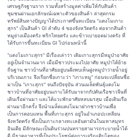
เศรษฐกิจฐานราก รวมทั้งสร้างมูลค่าเพิ่มให้กับสินค้า
ชุมชนผ่านเอกลักษณ์เฉพาะตัวของสินค้า ล่าสุดกรม
ทรัพย์สินทางปัญญาได้ประกาศขึ้นทะเบียน "แตงโมเกาะ
สุกร" เป็นสินค้า GI ลำดับ 4 ของจังหวัดตรัง ต่อจากสินค้า
หมูย่างเมืองตรัง พริกไทยตรัง และข้าวเบายอดม่วงตรัง ที่
ได้รับการขึ้นทะเบียน GI ไปก่อนหน้านี้
"แตงโมเกาะสุกร" มีเรื่องเล่าว่า เดิมเกาะสุกรมีหมูป่าอาศัย
อยู่เป็นจำนวนมาก เมื่อมีชาวประมงไปอาศัย หมูป่าได้ย้าย
ถิ่นฐาน ชาวบ้านที่อาศัยอยู่บนฝั่งพบเห็นฝูงหมูป่าว่ายน้ำอยู่
บริเวณเกาะ จึงเรียกชื่อเกาะว่า "เกาะหมู" ก่อนจะเปลี่ยนชื่อ
มาเป็น "เกาะสุกร" จนถึงปัจจุบัน ส่วนเมล็ดพันธุ์แตงโม
ชาวบ้านที่อาศัยอยู่บนเกาะได้รับมาจากกัปตันเรือชาวจีนที่
เดินเรือผ่านมา และได้แวะพักอาศัยหลบมรสุม เมื่อเดินเรือ
ผ่านมาอีกครั้ง จึงนำเมล็ดแตงโมมาฝากชาวบ้านเพื่อ
เป็นการตอบแทน พื้นที่เกาะสุกร อยู่ในอำเภอปะเหลียน
จังหวัดตรัง ซึ่งเป็นเกาะกลางทะเลอันดามันในมหาสมุทร
อินเดีย มีลักษณะเป็นดินร่วนปนทรายสามารถระบายน้ำได้
ดี มีธาตุอาหารที่เป็นประโยชน์ต่อการเจริญเติบโตของ