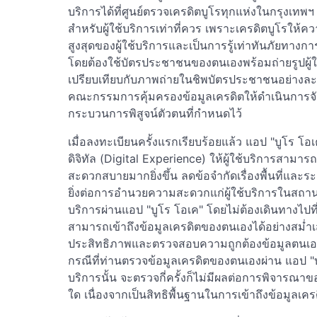
บริการได้ที่ศูนย์ตรวจเครดิตบูโรทุกแห่งในกรุงเทพฯ
สำหรับผู้ใช้บริการเท่าที่ควร เพราะเครดิตบูโรให
สูงสุดของผู้ใช้บริการและเป็นการรู้เท่าทันภัยทางกา
โดยต้องใช้บัตรประชาชนของตนเองพร้อมถ่ายรูปผู้ใช
เปรียบเทียบกับภาพถ่ายในชิพบัตรประชาชนอย่างละ
คณะกรรมการคุ้มครองข้อมูลเครดิตให้ดำเนินการจั
กระบวนการพิสูจน์ตัวตนที่กำหนดไว้
เมื่อลงทะเบียนครั้งแรกเรียบร้อยแล้ว แอป "บูโร โ
ดิจิทัล (Digital Experience) ให้ผู้ใช้บริการสาม
สะดวกสบายมากยิ่งขึ้น ลดข้อจำกัดเรื่องพื้นที่และ
ยิ่งต่อการอำนวยความสะดวกแก่ผู้ใช้บริการในสถานการ
บริการผ่านแอป "บูโร โอเค" โดยไม่ต้องเดินทางไปที่ศ
สามารถเข้าถึงข้อมูลเครดิตของตนเองได้อย่างสม่ำ
ประสิทธิภาพและตรวจสอบความถูกต้องข้อมูลตนเองให้
กรณีที่ท่านตรวจข้อมูลเครดิตของตนเองผ่าน แอป "บู
บริการนั้น จะตรวจกี่ครั้งก็ไม่มีผลต่อการพิจารณา
ใด เนื่องจากเป็นสิทธิพื้นฐานในการเข้าถึงข้อมูลเ