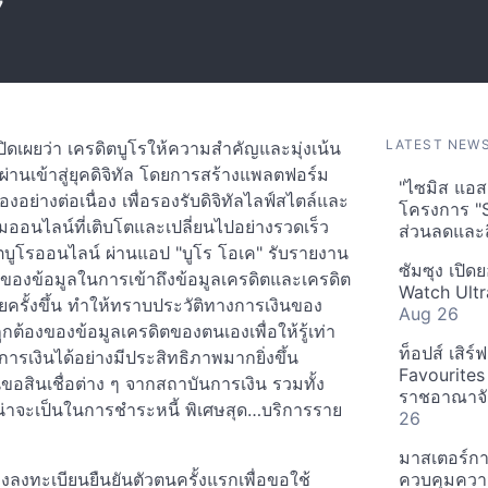
7
LATEST NEW
ปิดเผยว่า เครดิตบูโรให้ความสำคัญและมุ่งเน้น
านเข้าสู่ยุคดิจิทัล โดยการสร้างแพลตฟอร์ม
"ไซมิส แอสเ
งอย่างต่อเนื่อง เพื่อรองรับดิจิทัลไลฟ์สไตล์และ
โครงการ "
อนไลน์ที่เติบโตและเปลี่ยนไปอย่างรวดเร็ว
ส่วนลดและส
ิตบูโรออนไลน์ ผ่านแอป "บูโร โอเค" รับรายงาน
ซัมซุง เปิด
ของข้อมูลในการเข้าถึงข้อมูลเครดิตและเครดิต
Watch Ultr
ยครั้งขึ้น ทำให้ทราบประวัติทางการเงินของ
Aug 26
ต้องของข้อมูลเครดิตของตนเองเพื่อให้รู้เท่า
ท็อปส์ เสิร
เงินได้อย่างมีประสิทธิภาพมากยิ่งขึ้น
Favourites
สินเชื่อต่าง ๆ จากสถาบันการเงิน รวมทั้ง
ราชอาณาจักร
มน่าจะเป็นในการชำระหนี้ พิเศษสุด…บริการราย
26
มาสเตอร์กา
องลงทะเบียนยืนยันตัวตนครั้งแรกเพื่อขอใช้
ควบคุมควา