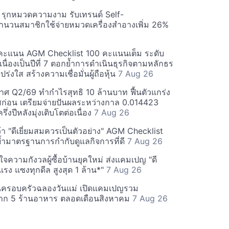
บี รุกหมวดความงาม รับเทรนด์ Self-
นวนสมาชิกใช้จ่ายหมวดเครื่องสำอางเพิ่ม 26%
คะแนน AGM Checklist 100 คะแนนเต็ม ระดับ
่อเนื่องเป็นปีที่ 7 ตอกย้ำการดำเนินธุรกิจตามหลักธร
ร่งใส สร้างความเชื่อมั่นผู้ถือหุ้น
7 Aug 26
ศ Q2/69 ทำกำไรสุทธิ 10 ล้านบาท ฟื้นตัวแกร่ง
่อน เตรียมจ่ายปันผลระหว่างกาล 0.014423
รึ่งปีหลังมุ่งเติบโตต่อเนื่อง
7 Aug 26
า "ดีเยี่ยมสมควรเป็นตัวอย่าง" AGM Checklist
ำมาตรฐานการกำกับดูแลกิจการที่ดี
7 Aug 26
าใจความกังวลผู้ซื้อบ้านยุคใหม่ ส่งแคมเปญ "ดี
จกแรง แซงทุกดีล สูงสุด 1 ล้าน*"
7 Aug 26
นครอบครัวฉลองวันแม่ เปิดแคมเปญรวม
าก 5 ร้านอาหาร ตลอดเดือนสิงหาคม
7 Aug 26