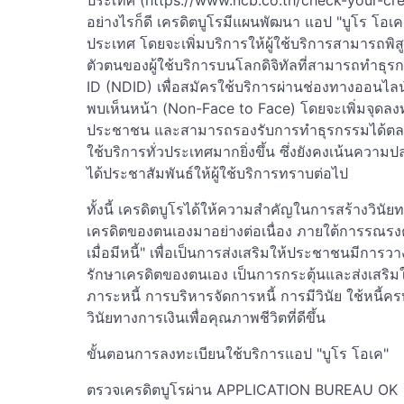
ประเทศ (https://www.ncb.co.th/check-your-cr
อย่างไรก็ดี เครดิตบูโรมีแผนพัฒนา แอป "บูโร โอเค" ต
ประเทศ โดยจะเพิ่มบริการให้ผู้ใช้บริการสามารถพ
ตัวตนของผู้ใช้บริการบนโลกดิจิทัลที่สามารถทำธุร
ID (NDID) เพื่อสมัครใช้บริการผ่านช่องทางออนไลน์
พบเห็นหน้า (Non-Face to Face) โดยจะเพิ่มจุดลงท
ประชาชน และสามารถรองรับการทำธุรกรรมได้ตลอด 
ใช้บริการทั่วประเทศมากยิ่งขึ้น ซึ่งยังคงเน้นความ
ได้ประชาสัมพันธ์ให้ผู้ใช้บริการทราบต่อไป
ทั้งนี้ เครดิตบูโรได้ให้ความสำคัญในการสร้างวินั
เครดิตของตนเองมาอย่างต่อเนื่อง ภายใต้การรณรงค์ส
เมื่อมีหนี้" เพื่อเป็นการส่งเสริมให้ประชาชนมีกา
รักษาเครดิตของตนเอง เป็นการกระตุ้นและส่งเสริม
ภาระหนี้ การบริหารจัดการหนี้ การมีวินัย ใช้หนี
วินัยทางการเงินเพื่อคุณภาพชีวิตที่ดีขึ้น
ขั้นตอนการลงทะเบียนใช้บริการแอป "บูโร โอเค"
ตรวจเครดิตบูโรผ่าน APPLICATION BUREAU OK