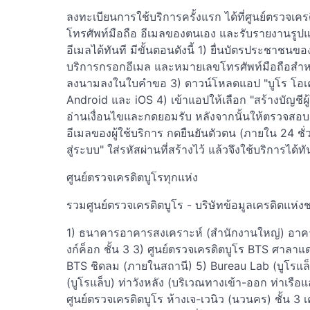
ลงทะเบียนการใช้บริการครั้งแรก ได้ที่ศูนย์ตรวจเ
โทรศัพท์มือถือ อีเมลของตนเอง และรับรายงานรูปแ
อีเมลได้ทันที มีขั้นตอนดังนี้ 1) ยื่นบัตรประชาชนของ
บริการกรอกอีเมล และหมายเลขโทรศัพท์มือถือสำหร
ลงนามลงในใบคำขอ 3) ดาวน์โหลดแอป "บูโร โอเค" 
Android และ iOS 4) เข้าแอปให้เลือก "สร้างบัญชี
อ่านเงื่อนไขและกดยอมรับ หลังจากนั้นให้ตรวจสอบอ
อีเมลของผู้ใช้บริการ กดยืนยันตัวตน (ภายใน 24 ชั่
สู่ระบบ" ใส่รหัสผ่านที่สร้างไว้ แล้วจึงใช้บริการได้ทั
ศูนย์ตรวจเครดิตบูโรทุกแห่ง
รวมศูนย์ตรวจเครดิตบูโร - บริษัทข้อมูลเครดิตแห่ง
1) ธนาคารอาคารสงเคราะห์ (สำนักงานใหญ่) อาคาร 
งก์ค็อก ชั้น 3 3) ศูนย์ตรวจเครดิตบูโร BTS ศาลา
BTS ชิดลม (ภายในสถานี) 5) Bureau Lab (บูโรแล
(บูโรแล็บ) ท่าวังหลัง (บริเวณทางเข้า-ออก ท่าเร
ศูนย์ตรวจเครดิตบูโร ห้างเจ-เวนิว (นวนคร) ชั้น 