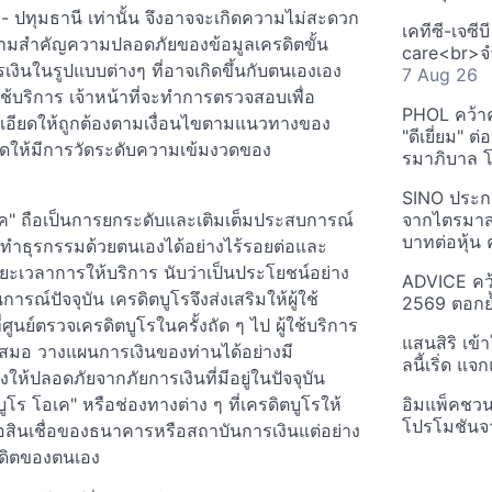
 - ปทุมธานี เท่านั้น จึงอาจจะเกิดความไม่สะดวก
เคทีซี-เจซี
้ความสำคัญความปลอดภัยของข้อมูลเครดิตขั้น
care<br>จำ
รเงินในรูปแบบต่างๆ ที่อาจเกิดขึ้นกับตนเองเอง
7 Aug 26
้บริการ เจ้าหน้าที่จะทำการตรวจสอบเพื่อ
PHOL คว้า
เอียดให้ถูกต้องตามเงื่อนไขตามแนวทางของ
"ดีเยี่ยม" ต
ดให้มีการวัดระดับความเข้มงวดของ
รมาภิบาล โป
SINO ประกา
อเค" ถือเป็นการยกระดับและเติมเต็มประสบการณ์
จากไตรมาสก
บาทต่อหุ้น ค
ารถทำธุรกรรมด้วยตนเองได้อย่างไร้รอยต่อและ
ระยะเวลาการให้บริการ นับว่าเป็นประโยชน์อย่าง
ADVICE คว้
ณ์ปัจจุบัน เครดิตบูโรจึงส่งเสริมให้ผู้ใช้
2569 ตอกย้
ูนย์ตรวจเครดิตบูโรในครั้งถัด ๆ ไป ผู้ใช้บริการ
แสนสิริ เข้
เสมอ วางแผนการเงินของท่านได้อย่างมี
ลนี้เริ่ด แ
ปลอดภัยจากภัยการเงินที่มีอยู่ในปัจจุบัน
โร โอเค" หรือช่องทางต่าง ๆ ที่เครดิตบูโรให้
อิมแพ็คชว
โปรโมชันจ
ขอสินเชื่อของธนาคารหรือสถาบันการเงินแต่อย่าง
ครดิตของตนเอง