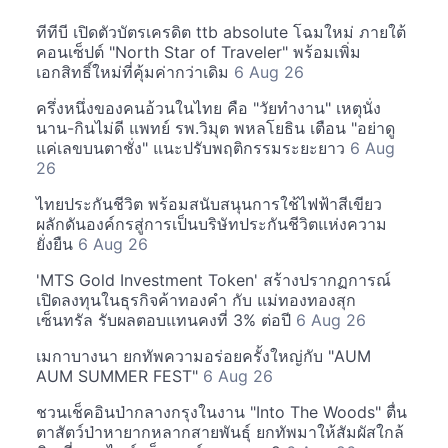
ทีทีบี เปิดตัวบัตรเครดิต ttb absolute โฉมใหม่ ภายใต้
คอนเซ็ปต์ "North Star of Traveler" พร้อมเพิ่ม
เอกสิทธิ์ใหม่ที่คุ้มค่ากว่าเดิม
6 Aug 26
ครึ่งหนึ่งของคนอ้วนในไทย คือ "วัยทำงาน" เหตุนั่ง
นาน-กินไม่ดี แพทย์ รพ.วิมุต พหลโยธิน เตือน "อย่าดู
แค่เลขบนตาชั่ง" แนะปรับพฤติกรรมระยะยาว
6 Aug
26
ไทยประกันชีวิต พร้อมสนับสนุนการใช้ไฟฟ้าสีเขียว
ผลักดันองค์กรสู่การเป็นบริษัทประกันชีวิตแห่งความ
ยั่งยืน
6 Aug 26
'MTS Gold Investment Token' สร้างปรากฏการณ์
เปิดลงทุนในธุรกิจค้าทองคำ กับ แม่ทองทองสุก
เซ็นทรัล รับผลตอบแทนคงที่ 3% ต่อปี
6 Aug 26
เมกาบางนา ยกทัพความอร่อยครั้งใหญ่กับ "AUM
AUM SUMMER FEST"
6 Aug 26
ชวนเช็คอินป่ากลางกรุงในงาน "Into The Woods" ตื่น
ตาสัตว์ป่าหายากหลากสายพันธุ์ ยกทัพมาให้สัมผัสใกล้