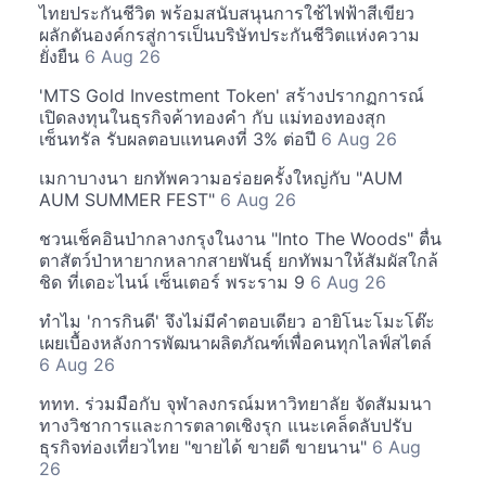
ไทยประกันชีวิต พร้อมสนับสนุนการใช้ไฟฟ้าสีเขียว
ผลักดันองค์กรสู่การเป็นบริษัทประกันชีวิตแห่งความ
ยั่งยืน
6 Aug 26
'MTS Gold Investment Token' สร้างปรากฏการณ์
เปิดลงทุนในธุรกิจค้าทองคำ กับ แม่ทองทองสุก
เซ็นทรัล รับผลตอบแทนคงที่ 3% ต่อปี
6 Aug 26
เมกาบางนา ยกทัพความอร่อยครั้งใหญ่กับ "AUM
AUM SUMMER FEST"
6 Aug 26
ชวนเช็คอินป่ากลางกรุงในงาน "Into The Woods" ตื่น
ตาสัตว์ป่าหายากหลากสายพันธุ์ ยกทัพมาให้สัมผัสใกล้
ชิด ที่เดอะไนน์ เซ็นเตอร์ พระราม 9
6 Aug 26
ทำไม 'การกินดี' จึงไม่มีคำตอบเดียว อายิโนะโมะโต๊ะ
เผยเบื้องหลังการพัฒนาผลิตภัณฑ์เพื่อคนทุกไลฟ์สไตล์
6 Aug 26
ททท. ร่วมมือกับ จุฬาลงกรณ์มหาวิทยาลัย จัดสัมมนา
ทางวิชาการและการตลาดเชิงรุก แนะเคล็ดลับปรับ
ธุรกิจท่องเที่ยวไทย "ขายได้ ขายดี ขายนาน"
6 Aug
26