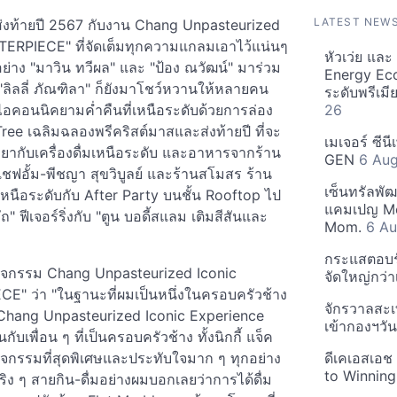
LATEST NEW
งส่งท้ายปี 2567 กับงาน Chang Unpasteurized
ERPIECE" ที่จัดเต็มทุกความแกลมเอาไว้แน่นๆ
หัวเว่ย แล
ย่าง "มาวิน ทวีผล" และ "ป้อง ณวัฒน์" มาร่วม
Energy Ec
 "ลิลลี่ ภัณฑิลา" ก็ยังมาโชว์หวานให้หลายคน
ระดับพรีเม
อคอนนิคยามค่ำคืนที่เหนือระดับด้วยการล่อง
26
ree เฉลิมฉลองพรีคริสต์มาสและส่งท้ายปี ที่จะ
เมเจอร์ ซีน
ะยากับเครื่องดื่มเหนือระดับ และอาหารจากร้าน
GEN
6 Au
ฟอั้ม-พีชญา สุขวิบูลย์ และร้านสโมสร ร้าน
เซ็นทรัลพั
นือระดับกับ After Party บนชั้น Rooftop ไป
แคมเปญ Mo
 ฟีเจอร์ริ่งกับ "ตูน บอดี้สแลม เติมสีสันและ
Mom.
6 Au
กระแสตอบรับ
กิจกรรม Chang Unpasteurized Iconic
จัดใหญ่กว่าเ
" ว่า "ในฐานะที่ผมเป็นหนึ่งในครอบครัวช้าง
จักรวาลสะเ
างาน Chang Unpasteurized Iconic Experience
เข้ากองฯว
ื่อน ๆ ที่เป็นครอบครัวช้าง ทั้งนิกกี้ แจ็ค
จกรรมที่สุดพิเศษและประทับใจมาก ๆ ทุกอย่าง
ดีเคเอสเอช
to Winning
ง ๆ สายกิน-ดื่มอย่างผมบอกเลยว่าการได้ดื่ม