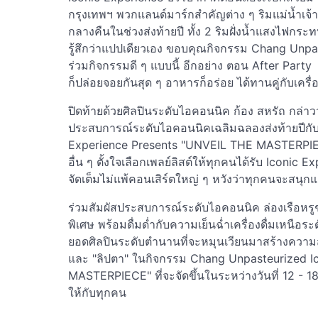
กรุงเทพฯ พวกแลนด์มาร์กสำคัญต่าง ๆ ริมแม่น้ำเ
กลางคืนในช่วงส่งท้ายปี ทั้ง 2 ริมฝั่งน้ำแสงไฟก
รู้สึกว่าแปปเดียวเอง ขอบคุณกิจกรรม Chang Unpast
ร่วมกิจกรรมดี ๆ แบบนี้ อีกอย่าง ตอน After Party
ก็ปล่อยจอยกันสุด ๆ อาหารก็อร่อย ได้ทานคู่กับเครื่อ
ปิดท้ายด้วยศิลปินระดับไอคอนนิค ก้อง สหรัถ กล่าวว่
ประสบการณ์ระดับไอคอนนิคเฉลิมฉลองส่งท้ายปีกั
Experience Presents "UNVEIL THE MASTERPIEC
อื่น ๆ ตั้งใจเลือกเพลย์ลิสต์ให้ทุกคนได้รับ Iconic
จัดเต็มไม่แพ้คอนเสิร์ตใหญ่ ๆ หวังว่าทุกคนจะสนุ
ร่วมสัมผัสประสบการณ์ระดับไอคอนนิค ล่องเรือหรูช
พิเศษ พร้อมดื่มด่ำกับความเย็นฉ่ำเครื่องดื่มเหนือระด
ยอดศิลปินระดับตำนานที่จะหมุนเวียนมาสร้างความสนุ
และ "ลิปตา" ในกิจกรรม Chang Unpasteurized I
MASTERPIECE" ที่จะจัดขึ้นในระหว่างวันที่ 12 - 1
ให้กับทุกคน