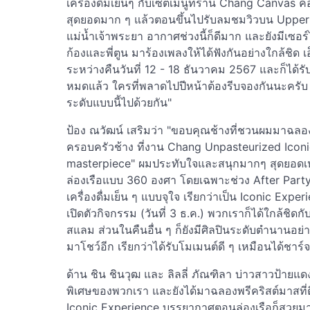
เครื่องดื่มเย็นๆ กับเซ็ตเมนูที่ร้าน Chang Canvas
สุดยอดมาก ๆ แล้วตอนขึ้นไปรับลมชมวิวบน Upper d
แม่น้ำเจ้าพระยา อากาศช่วงนี้ก็ดีมาก และยังมีเซอร์
ก้องและพี่ตูน มาร้องเพลงให้ได้ฟังกันอย่างใกล้ชิด เอ
ระหว่างคืนวันที่ 12 - 18 ธันวาคม 2567 และก็ได้ร
หมดแล้ว ใครที่พลาดไปปีหน้าต้องรีบจองกันนะครั
ระดับแบบนี้ไปด้วยกัน"
ป้อง ณวัฒน์ เสริมว่า "ขอบคุณช้างที่ชวนผมมาฉลอง
ครอบครัวช้าง ที่งาน Chang Unpasteurized Iconi
masterpiece" ผมประทับใจและสนุกมากๆ สุดยอดเหน
ล่องเรือแบบ 360 องศา โดยเฉพาะช่วง After Party
เครื่องดื่มเย็น ๆ แบบจุใจ เรียกว่าเป็น Iconic Exper
เปิดตัวกิจกรรม (วันที่ 3 ธ.ค.) พวกเราก็ได้ใกล้ชิดกับ
สแลม ส่วนในคืนอื่น ๆ ก็ยังมีศิลปินระดับตำนานอย่า
มาโชว์อีก เรียกว่าได้รับโมเมนต์ดี ๆ เหมือนได้ชาร
ด้าน ชิน ชินวุฒ และ ลิลลี่ ภัณฑิลา บ่าวสาวป้ายแดงคู
พิเศษของพวกเรา และยังได้มาฉลองพรีคริสต์มาสที
Iconic Experience บรรยากาศตอนล่องเรือก็สวยมาก