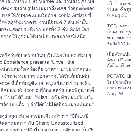
 คอลแลปกับร้าน Flat Marble และร้านสโมสรเนี่ย
อโกด้าเผยชา
eck ผมถ่ายรูปจนเมมเกลี้ยงเลย วิวสองฝั่งของ
2569 ชี้กร
ไพรส์ให้กับทุกคนบนเรือด้วย Iconic Artists พี่
6 Aug 26
็กซ์คลูซีฟมากครับ งานนี้จัดแค่ 7 คืนเท่านั้น
TOG เผยรา
ับกระแสตอบรับดีมาก บัตรทั้ง 7 คืน Sold Out
ล้านบาท ธุร
บ อยากให้ทุกคนได้มาเปิดประสบการณ์เหนือ
ขยายตลาดต่
ระยะยาว
6
เมืองไทยประ
พรีคริสต์มาสร่วมกับมาวินน้องรักและเพื่อน ๆ
Award" ตอกย
c Experience presents "Unveil the
ยั่งยืน เพื่
ือระดับทั้งเครื่องดื่ม อาหาร บรรยากาศตอน
 เข้าทางผมมากๆ นอกจากจะได้จัดเต็มกับดื่ม
POTATO ปล่
ใหม่จากอัลบ
ience ที่เอ็กซ์คลูซีฟและสนุกเกินเบอร์ อย่างคืน
แฟนเพลงชม
ศิลปินระดับ Iconic พี่ก้อง สหรัถ และพี่ตูน บอดี้
Aug 26
ง "โปเตโต้" และ "ลิปตา" เสริมทัพหมุนเวียนกัน
์จพลังแบบเต็ม ๆ ถ้าปีต่อไปมีจัดอีกผมมาแน่นอน"
่ล่าสุดแห่งวงการบันเทิง กล่าวว่า "ปีนี้เป็นปี
่ติดแกลมสุด ๆ กับ Chang Unpasteurized
 คู่เราถ่ายรูปกันไปเยอะมาก ปกติจะเคยเห็นวิว