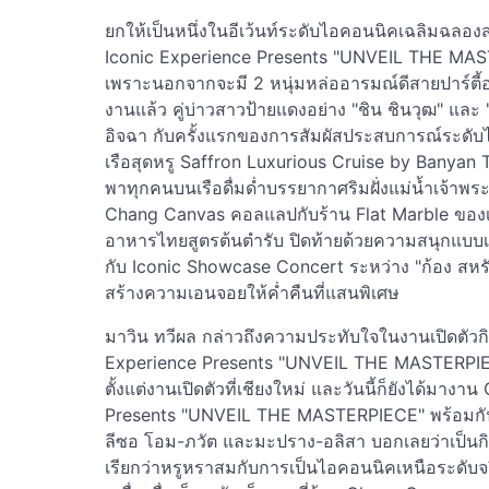
ยกให้เป็นหนึ่งในอีเว้นท์ระดับไอคอนนิคเฉลิมฉลอ
Iconic Experience Presents "UNVEIL THE MAST
เพราะนอกจากจะมี 2 หนุ่มหล่ออารมณ์ดีสายปาร์ตี้อ
งานแล้ว คู่บ่าวสาวป้ายแดงอย่าง "ชิน ชินวุฒ" และ
อิจฉา กับครั้งแรกของการสัมผัสประสบการณ์ระดับไ
เรือสุดหรู Saffron Luxurious Cruise by Banyan T
พาทุกคนบนเรือดื่มด่ำบรรยากาศริมฝั่งแม่น้ำเจ้าพร
Chang Canvas คอลแลปกับร้าน Flat Marble ของเช
อาหารไทยสูตรต้นตำรับ ปิดท้ายด้วยความสนุกแบบเห
กับ Iconic Showcase Concert ระหว่าง "ก้อง สหรัถ"
สร้างความเอนจอยให้ค่ำคืนที่แสนพิเศษ
มาวิน ทวีผล กล่าวถึงความประทับใจในงานเปิดตัว
Experience Presents "UNVEIL THE MASTERPIECE
ตั้งแต่งานเปิดตัวที่เชียงใหม่ และวันนี้ก็ยังได้ม
Presents "UNVEIL THE MASTERPIECE" พร้อมกันกับเพ
ลีซอ โอม-ภวัต และมะปราง-อลิสา บอกเลยว่าเป็นกิ
เรียกว่าหรูหราสมกับการเป็นไอคอนนิคเหนือระดับจริ