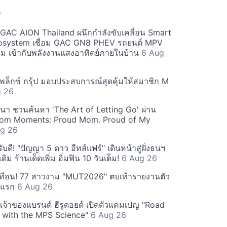
S
ะ GAC AION Thailand ผนึกกำลังขับเคลื่อน Smart
osystem เชื่อม GAC GN8 PHEV รถยนต์ MPV
ียม เข้ากับพลังงานแสงอาทิตย์ภายในบ้าน
6 Aug
ีเพล็กซ์ กรุ้ป มอบประสบการณ์สุดคุ้มให้สมาชิก M
g 26
ฒนา ชวนค้นหา 'The Art of Letting Go' ผ่าน
m Moments: Proud Mom. Proud of My
g 26
ดี! "ปัญญา 5 ดาว อีทส์แฟร์" เดินหน้าสู่ฝั่งธนฯ
ดิม ร้านเด็ดเพิ่ม อิ่มฟิน 10 วันเต็ม!
6 Aug 26
ทือน! 77 สาวงาม "MUT2026" ตบเท้ารายงานตัว
ันแรก
6 Aug 26
 เจ้าของแบรนด์ ฮีรูดอยด์ เปิดตัวแคมเปญ "Road
 with the MPS Science"
6 Aug 26