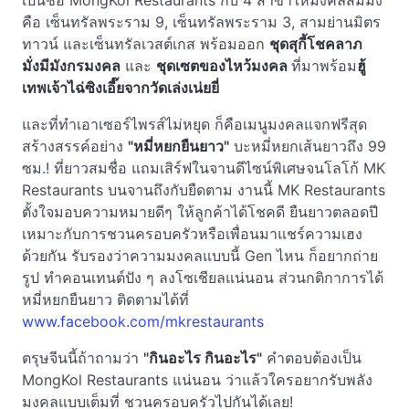
เป็นชื่อ MongKol Restaurants กับ 4 สาขาให้มงคลสมมง
คือ เซ็นทรัลพระราม 9, เซ็นทรัลพระราม 3, สามย่านมิตร
ทาวน์ และเซ็นทรัลเวสต์เกส พร้อมออก
ชุดสุกี้
โชคลาภ
มั่งมีมังกรมงคล
และ
ชุด
เซตของไหว้มงคล
ที่มาพร้อม
ฮู้
เทพเจ้าไฉ่ซิงเอี๊ยจากวัดเล่งเน่ยยี่
และที่ทำเอาเซอร์ไพรส์ไม่หยุด ก็คือเมนูมงคลแจกฟรีสุด
สร้างสรรค์อย่าง
"หมี่หยกยืนยาว"
บะหมี่หยกเส้นยาวถึง 99
ซม.! ที่ยาวสมชื่อ แถมเสิร์ฟในจานดีไซน์พิเศษจนโลโก้ MK
Restaurants บนจานถึงกับยืดตาม งานนี้ MK Restaurants
ตั้งใจมอบความหมายดีๆ ให้ลูกค้าได้โชคดี ยืนยาวตลอดปี
เหมาะกับการชวนครอบครัวหรือเพื่อนมาแชร์ความเฮง
ด้วยกัน รับรองว่าความมงคลแบบนี้ Gen ไหน ก็อยากถ่าย
รูป ทำคอนเทนต์ปัง ๆ ลงโซเชียลแน่นอน ส่วนกติกาการได้
หมี่หยกยืนยาว ติดตามได้ที่
www.facebook.com/mkrestaurants
ตรุษจีนนี้ถ้าถามว่า
"กินอะไร กินอะไร"
คำตอบต้องเป็น
MongKol Restaurants แน่นอน ว่าแล้วใครอยากรับพลัง
มงคลแบบเต็มที่ ชวนครอบครัวไปกันได้เลย!