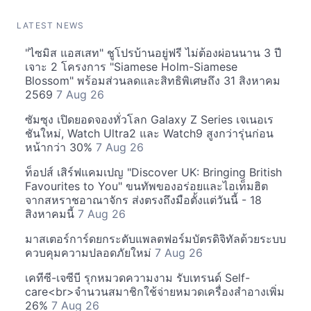
LATEST NEWS
"ไซมิส แอสเสท" ชูโปรบ้านอยู่ฟรี ไม่ต้องผ่อนนาน 3 ปี
เจาะ 2 โครงการ "Siamese Holm-Siamese
Blossom" พร้อมส่วนลดและสิทธิพิเศษถึง 31 สิงหาคม
2569
7 Aug 26
ซัมซุง เปิดยอดจองทั่วโลก Galaxy Z Series เจเนอเร
ชันใหม่, Watch Ultra2 และ Watch9 สูงกว่ารุ่นก่อน
หน้ากว่า 30%
7 Aug 26
ท็อปส์ เสิร์ฟแคมเปญ "Discover UK: Bringing British
Favourites to You" ขนทัพของอร่อยและไอเท็มฮิต
จากสหราชอาณาจักร ส่งตรงถึงมือตั้งแต่วันนี้ - 18
สิงหาคมนี้
7 Aug 26
มาสเตอร์การ์ดยกระดับแพลตฟอร์มบัตรดิจิทัลด้วยระบบ
ควบคุมความปลอดภัยใหม่
7 Aug 26
เคทีซี-เจซีบี รุกหมวดความงาม รับเทรนด์ Self-
care<br>จำนวนสมาชิกใช้จ่ายหมวดเครื่องสำอางเพิ่ม
26%
7 Aug 26