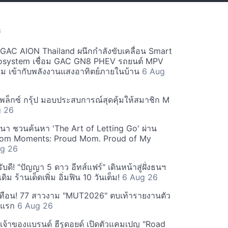
S
ะ GAC AION Thailand ผนึกกำลังขับเคลื่อน Smart
osystem เชื่อม GAC GN8 PHEV รถยนต์ MPV
ียม เข้ากับพลังงานแสงอาทิตย์ภายในบ้าน
6 Aug
ีเพล็กซ์ กรุ้ป มอบประสบการณ์สุดคุ้มให้สมาชิก M
g 26
ฒนา ชวนค้นหา 'The Art of Letting Go' ผ่าน
m Moments: Proud Mom. Proud of My
g 26
ดี! "ปัญญา 5 ดาว อีทส์แฟร์" เดินหน้าสู่ฝั่งธนฯ
ดิม ร้านเด็ดเพิ่ม อิ่มฟิน 10 วันเต็ม!
6 Aug 26
ทือน! 77 สาวงาม "MUT2026" ตบเท้ารายงานตัว
ันแรก
6 Aug 26
 เจ้าของแบรนด์ ฮีรูดอยด์ เปิดตัวแคมเปญ "Road