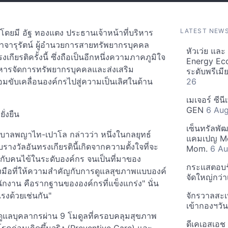
LATEST NEW
 โดยมี อัฐ ทองแตง ประธานเจ้าหน้าที่บริหาร
ารุรัตน์ ผู้อำนวยการสายทรัพยากรบุคคล
หัวเว่ย แล
ยรติครั้งนี้ ซึ่งถือเป็นอีกหนึ่งความภาคภูมิใจ
Energy Ec
หารจัดการทรัพยากรบุคคลและส่งเสริม
ระดับพรีเม
้อมขับเคลื่อนองค์กรไปสู่ความเป็นเลิศในด้าน
26
เมเจอร์ ซีน
GEN
6 Au
ั่งยืน
เซ็นทรัลพั
าบาลพญาไท-เปาโล กล่าวว่า หนึ่งในกลยุทธ์
แคมเปญ Mo
งวัลอันทรงเกียรตินี้เกิดจากความตั้งใจที่จะ
Mom.
6 Au
้กับคนไข้ในระดับองค์กร จนเป็นที่มาของ
กระแสตอบรับ
่องมือที่ให้ความสำคัญกับการดูแลสุขภาพแบบองค์
จัดใหญ่กว่าเ
กงาน คือรากฐานขององค์กรที่แข็งแกร่ง" นั่น
รงด้วยเช่นกัน"
จักรวาลสะเ
เข้ากองฯว
ูแลบุคลากรผ่าน 9 โมดูลที่ครอบคลุมสุขภาพ
ดีเคเอสเอช