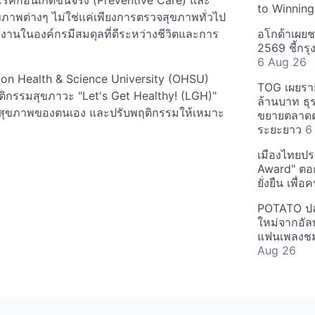
รคก่อนเกิดขึ้นจริง (Preventive Care) และ
to Winning
ภาพต่างๆ ไม่ใช่แค่เพียงการตรวจสุขภาพทั่วไป
งานในองค์กรมีสมดุลที่ดีระหว่างชีวิตและการ
อโกด้าเผยชา
2569 ชี้กร
6 Aug 26
egon Health & Science University (OHSU)
TOG เผยรา
กรรมสุขภาวะ "Let's Get Healthy! (LGH)"
ล้านบาท ธุร
าะห์สุขภาพของตนเอง และปรับพฤติกรรมให้เหมาะ
ขยายตลาดต่
ระยะยาว
6
เมืองไทยประ
Award" ตอกย
ยั่งยืน เพื่
POTATO ปล่
ใหม่จากอัลบ
แฟนเพลงชม
Aug 26