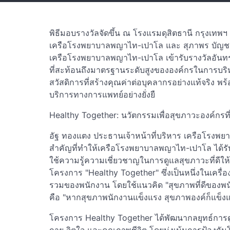
พิธีมอบรางวัลจัดขึ้น ณ โรงแรมดุสิตธานี กรุงเทพฯ
เครือโรงพยาบาลพญาไท-เปาโล และ สุภาพร บัญชาจ
เครือโรงพยาบาลพญาไท-เปาโล เข้ารับรางวัลอันทรงเกี
ที่สะท้อนถึงมาตรฐานระดับสูงขององค์กรในการบริ
สวัสดิการที่สร้างคุณค่าต่อบุคลากรอย่างแท้จริง พร
บริการทางการแพทย์อย่างยั่งยื
Healthy Together: นวัตกรรมเพื่อสุขภาวะองค์กรที่ย
อัฐ ทองแตง ประธานเจ้าหน้าที่บริหาร เครือโรงพย
สำคัญที่ทำให้เครือโรงพยาบาลพญาไท-เปาโล ได้รับรา
ใช้ความรู้ความเชี่ยวชาญในการดูแลสุขภาวะที่ดีให
โครงการ "Healthy Together" ซึ่งเป็นหนึ่งในเครื
รวมของพนักงาน โดยใช้แนวคิด "สุขภาพที่ดีของพนั
คือ "หากสุขภาพนักงานแข็งแรง สุขภาพองค์ก็แข็งแ
โครงการ Healthy Together ได้พัฒนากลยุทธ์การด