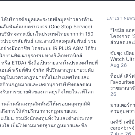
LATEST NEW
ิน ให้บริการข้อมูลและระบบข้อมูลข่าวสารด้าน
งทุนสัมพันธ์แบบครบวงจร (One Stop Service)
"ไซมิส แอสเ
จากบริษัทจดทะเบียนในประเทศไทยมากกว่า 150
โครงการ "
รประชาสัมพันธ์ และงานนักลงทุนสัมพันธ์ รวม
ส่วนลดและส
้นอย่างมืออาชีพ โดยระบบ IR PLUS AGM ได้รับ
ซัมซุง เปิด
กงานพัฒนาธุรกรรมทางอิเล็กทรอนิกส์
Watch Ultr
หรือ ETDA) ซึ่งถือเป็นรายแรกในประเทศไทยที่
Aug 26
 แอนด์ พริมพ์ตัน จำกัด ที่ปรึกษากฎหมายระดับ
ท็อปส์ เสิร
ี่ยวชาญในแวดวงกฎหมายทั้งในประเทศไทยและ
Favourites
เลิศด้านกฎหมายและเลขานุการบริษัทตลอดจน
ราชอาณาจักร
องรับการขยายตัวของภาคธุรกิจไทยในเวทีโลก
26
งานด้านนักลงทุนสัมพันธ์ให้ครอบคลุมทุกมิติ
มาสเตอร์กา
 ไปจนถึงการให้คำปรึกษาทางกฎหมายและ
ควบคุมควา
ดทะเบียน รวมถึงนักลงทุนทั้งในและต่างประเทศ
เคทีซี-เจซี
โปร่งใส เป็นไปตามมาตรฐานกฎหมายและข้อ
care<br>จำ
7 Aug 26