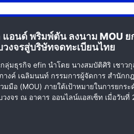
เบิล แอนด์ พริมพ์ตัน ลงนาม MOU 
วงจรสู่บริษัทจดทะเบียนไทย
อกลุ่มธุรกิจ efin นำโดย นางสมบัติศิริ เช
ุภางค์ เฉลิมนนท์ กรรมการผู้จัดการ สำนักกฎ
่วมมือ (MOU) ภายใต้เป้าหมายในการยกระดั
วงจร ณ อาคาร ออนไลน์แอสเซ็ท เมื่อวันที