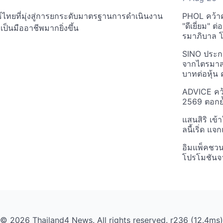
์ไทยที่มุ่งสู่การยกระดับมาตรฐานการดำเนินงาน
PHOL คว้า
"ดีเยี่ยม" ต
ป็นมืออาชีพมากยิ่งขึ้น
รมาภิบาล โป
SINO ประกา
จากไตรมาสก
บาทต่อหุ้น ค
ADVICE คว้
2569 ตอกย้
แสนสิริ เข้
ลนี้เริ่ด แ
อิมแพ็คชว
โปรโมชันจ
© 2026 Thailand4 News. All rights reserved. r236 (12.4ms)