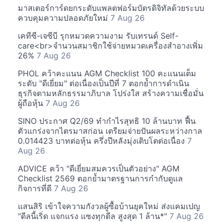
มาสเตอร์การ์ดยกระดับแพลตฟอร์มบัตรดิจิทัลด้วยระบบ
ควบคุมความปลอดภัยใหม่
7 Aug 26
เคทีซี-เจซีบี รุกหมวดความงาม รับเทรนด์ Self-
care<br>จำนวนสมาชิกใช้จ่ายหมวดเครื่องสำอางเพิ่ม
26%
7 Aug 26
PHOL คว้าคะแนน AGM Checklist 100 คะแนนเต็ม
ระดับ "ดีเยี่ยม" ต่อเนื่องเป็นปีที่ 7 ตอกย้ำการดำเนิน
ธุรกิจตามหลักธรรมาภิบาล โปร่งใส สร้างความเชื่อมั่น
ผู้ถือหุ้น
7 Aug 26
SINO ประกาศ Q2/69 ทำกำไรสุทธิ 10 ล้านบาท ฟื้น
ตัวแกร่งจากไตรมาสก่อน เตรียมจ่ายปันผลระหว่างกาล
0.014423 บาทต่อหุ้น ครึ่งปีหลังมุ่งเติบโตต่อเนื่อง
7
Aug 26
ADVICE คว้า "ดีเยี่ยมสมควรเป็นตัวอย่าง" AGM
Checklist 2569 ตอกย้ำมาตรฐานการกำกับดูแล
กิจการที่ดี
7 Aug 26
แสนสิริ เข้าใจความกังวลผู้ซื้อบ้านยุคใหม่ ส่งแคมเปญ
"ดีลนี้เริ่ด แจกแรง แซงทุกดีล สูงสุด 1 ล้าน*"
7 Aug 26