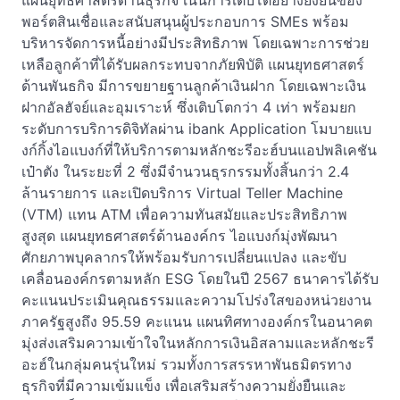
แผนยุทธศาสตร์ด้านธุรกิจ เน้นการเติบโตอย่างยั่งยืนของ
พอร์ตสินเชื่อและสนับสนุนผู้ประกอบการ SMEs พร้อม
บริหารจัดการหนี้อย่างมีประสิทธิภาพ โดยเฉพาะการช่วย
เหลือลูกค้าที่ได้รับผลกระทบจากภัยพิบัติ แผนยุทธศาสตร์
ด้านพันธกิจ มีการขยายฐานลูกค้าเงินฝาก โดยเฉพาะเงิน
ฝากอัลฮัจย์และอุมเราะห์ ซึ่งเติบโตกว่า 4 เท่า พร้อมยก
ระดับการบริการดิจิทัลผ่าน ibank Application โมบายแบ
งก์กิ้งไอแบงก์ที่ให้บริการตามหลักชะรีอะฮ์บนแอปพลิเคชัน
เป๋าตัง ในระยะที่ 2 ซึ่งมีจำนวนธุรกรรมทั้งสิ้นกว่า 2.4
ล้านรายการ และเปิดบริการ Virtual Teller Machine
(VTM) แทน ATM เพื่อความทันสมัยและประสิทธิภาพ
สูงสุด แผนยุทธศาสตร์ด้านองค์กร ไอแบงก์มุ่งพัฒนา
ศักยภาพบุคลากรให้พร้อมรับการเปลี่ยนแปลง และขับ
เคลื่อนองค์กรตามหลัก ESG โดยในปี 2567 ธนาคารได้รับ
คะแนนประเมินคุณธรรมและความโปร่งใสของหน่วยงาน
ภาครัฐสูงถึง 95.59 คะแนน แผนทิศทางองค์กรในอนาคต
มุ่งส่งเสริมความเข้าใจในหลักการเงินอิสลามและหลักชะรี
อะฮ์ในกลุ่มคนรุ่นใหม่ รวมทั้งการสรรหาพันธมิตรทาง
ธุรกิจที่มีความเข้มแข็ง เพื่อเสริมสร้างความยั่งยืนและ