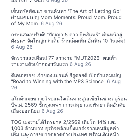
สมาชิก M GEN
6 Aug 26
เซ็นทรัลพัฒนา ชวนค้นหา 'The Art of Letting Go'
ผ่านแคมเปญ Mom Moments: Proud Mom. Proud
of My Mom.
6 Aug 26
กระแสตอบรับดี! "ปัญญา 5 ดาว อีทส์แฟร์" เดินหน้าสู่
ฝั่งธนฯ จัดใหญ่กว่าเดิม ร้านเด็ดเพิ่ม อิ่มฟิน 10 วันเต็ม!
6 Aug 26
จักรวาลสะเทือน! 77 สาวงาม "MUT2026" ตบเท้า
รายงานตัวเข้ากองฯวันแรก
6 Aug 26
ดีเคเอสเอช เจ้าของแบรนด์ ฮีรูดอยด์ เปิดตัวแคมเปญ
"Road to Winning with the MPS Science"
6 Aug
26
อโกด้าเผยชาวยุโรปสนใจเดินทางสู่เอเชียในช่วงฤดูร้อน
ปีพ.ศ. 2569 ชี้กรุงเทพฯ เกาะสมุย และพัทยา ติดอันดับ
เมืองยอดนิยม
6 Aug 26
TOG เผยรายได้ไตรมาส 2/2569 เติบโต 14% แตะ
1,003 ล้านบาท ธุรกิจหลักแข็งแกร่งจากเลนส์มูลค่า
เพิ่ม และการขยายตลาดต่างประเทศ พร้อมเดินหน้า