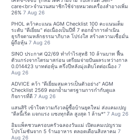
เคทีซี-เจซีบี รุกหมวดความงาม รับเทรนด์ Self-
care<br>จำนวนสมาชิกใช้จ่ายหมวดเครื่องสำอางเพิ่ม
26%
7 Aug 26
PHOL คว้าคะแนน AGM Checklist 100 คะแนนเต็ม
ระดับ "ดีเยี่ยม" ต่อเนื่องเป็นปีที่ 7 ตอกย้ำการดำเนิน
ธุรกิจตามหลักธรรมาภิบาล โปร่งใส สร้างความเชื่อมั่น
ผู้ถือหุ้น
7 Aug 26
SINO ประกาศ Q2/69 ทำกำไรสุทธิ 10 ล้านบาท ฟื้น
ตัวแกร่งจากไตรมาสก่อน เตรียมจ่ายปันผลระหว่างกาล
0.014423 บาทต่อหุ้น ครึ่งปีหลังมุ่งเติบโตต่อเนื่อง
7
Aug 26
ADVICE คว้า "ดีเยี่ยมสมควรเป็นตัวอย่าง" AGM
Checklist 2569 ตอกย้ำมาตรฐานการกำกับดูแล
กิจการที่ดี
7 Aug 26
แสนสิริ เข้าใจความกังวลผู้ซื้อบ้านยุคใหม่ ส่งแคมเปญ
"ดีลนี้เริ่ด แจกแรง แซงทุกดีล สูงสุด 1 ล้าน*"
7 Aug 26
อิมแพ็คชวนครอบครัวฉลองวันแม่ เปิดแคมเปญรวม
โปรโมชันจาก 5 ร้านอาหาร ตลอดเดือนสิงหาคม
7
Aug 26