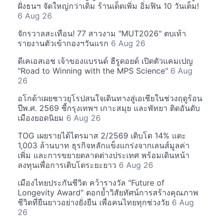
ฝั่งธนฯ จัดใหญ่กว่าเดิม ร้านเด็ดเพิ่ม อิ่มฟิน 10 วันเต็ม!
6 Aug 26
จักรวาลสะเทือน! 77 สาวงาม "MUT2026" ตบเท้า
รายงานตัวเข้ากองฯวันแรก
6 Aug 26
ดีเคเอสเอช เจ้าของแบรนด์ ฮีรูดอยด์ เปิดตัวแคมเปญ
"Road to Winning with the MPS Science"
6 Aug
26
อโกด้าเผยชาวยุโรปสนใจเดินทางสู่เอเชียในช่วงฤดูร้อน
ปีพ.ศ. 2569 ชี้กรุงเทพฯ เกาะสมุย และพัทยา ติดอันดับ
เมืองยอดนิยม
6 Aug 26
TOG เผยรายได้ไตรมาส 2/2569 เติบโต 14% แตะ
1,003 ล้านบาท ธุรกิจหลักแข็งแกร่งจากเลนส์มูลค่า
เพิ่ม และการขยายตลาดต่างประเทศ พร้อมเดินหน้า
ลงทุนเพื่อการเติบโตระยะยาว
6 Aug 26
เมืองไทยประกันชีวิต คว้ารางวัล "Future of
Longevity Award" ตอกย้ำวิสัยทัศน์การสร้างคุณภาพ
ชีวิตที่ยืนยาวอย่างยั่งยืน เพื่อคนไทยทุกช่วงวัย
6 Aug
26