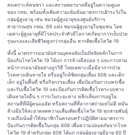
สงเคราะห์คนชรา และสถานพยาบาลที่อยู่ในความดูแล
ของ กทม. พร้อมทั้งเพิ่มความเข้มข้นมาตรการเฝ้าระวังใน
กลุ่มผู้สูงอายุ เช่น ชมรมผู้สูงอายุของศูนย์บริการ
สาธารณสุข กทม. 69 แห่ง ชมรมผู้สูงอายุในชุมชน โดย
เฉพาะผู้สูงอายุที่มีโรคประจำตัวมีโอกาสเกิดอาการเจ็บป่วย
รุนแรงและเสียชีวิตสูงกว่ากลุ่มอื่น หากติดเชื้อโควิด 19
ทั้งนี้ มาตรการอนามัยส่วนบุคคลยังเป็นปัจจัยหลักในการ
ป้องกันโรคโควิด 19 ได้แก่ การล้างมือบ่อย ๆ และการสวม
หน้ากากอนามัยอย่างถูกวิธี โดยเฉพาะเมื่อมีอาการป่วย
โรคทางเดินหายใจ หรืออยู่ใกล้ชิดกลุ่มเสี่ยง 608 และเด็ก
เล็ก อยู่ในพื้นที่ หรือกิจกรรมเสี่ยง เพื่อป้องกันการแพร่เชื้อ
และรับเชื้อโควิด 19 และป้องกันการติดเชื้อโรคระบบทาง
เดินหายใจอื่น ๆ การเว้นระยะห่าง หลีกเลี่ยงการอยู่ใน
สถานที่ที่มีผู้คนแออัด หรือสถานที่ที่อากาศถ่ายเทไม่ดี หมั่น
ล้างมือให้สะอาดลดความเสี่ยงติดเชื้อโควิด 19 ทุกสายพันธุ์
รวมถึงเน้นย้ำให้สมาชิกในครอบครัวปฏิบัติตามมาตรการ
ป้องกันการติดเชื้อในกลุ่ม 608 เพื่อความปลอดภัยจากโรค
โควิด 19 สำหรับกลุ่ม 608 ได้แก่ กลุ่มผู้สูงอายุมีอายุ 60 ปี