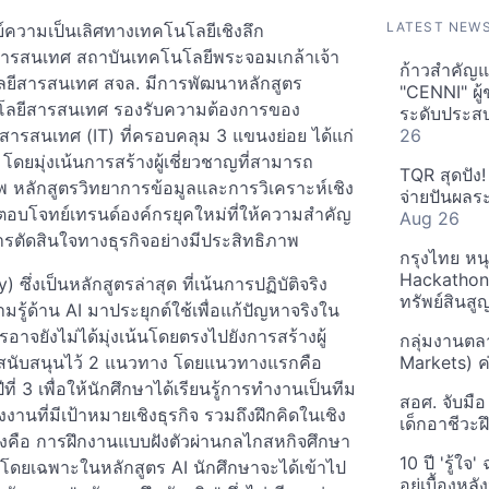
LATEST NEW
์ความเป็นเลิศทางเทคโนโลยีเชิงลึก
รสนเทศ สถาบันเทคโนโลยีพระจอมเกล้าเจ้า
ก้าวสำคัญแห
ยีสารสนเทศ สจล. มีการพัฒนาหลักสูตร
"CENNI" ผู้
นโลยีสารสนเทศ รองรับความต้องการของ
ระดับประสบก
ีสารสนเทศ (IT) ที่ครอบคลุม 3 แขนงย่อย ได้แก่
26
โดยมุ่งเน้นการสร้างผู้เชี่ยวชาญที่สามารถ
TQR สุดปัง
พ หลักสูตรวิทยาการข้อมูลและการวิเคราะห์เชิง
จ่ายปันผลระ
่ตอบโจทย์เทรนด์องค์กรยุคใหม่ที่ให้ความสำคัญ
Aug 26
ารตัดสินใจทางธุรกิจอย่างมีประสิทธิภาพ
กรุงไทย หน
Hackathon"
่งเป็นหลักสูตรล่าสุด ที่เน้นการปฏิบัติจริง
ทรัพย์สินส
ู้ด้าน AI มาประยุกต์ใช้เพื่อแก้ปัญหาจริงใน
อาจยังไม่ได้มุ่งเน้นโดยตรงไปยังการสร้างผู้
กลุ่มงานตล
สนับสนุนไว้ 2 แนวทาง โดยแนวทางแรกคือ
Markets) ค
 ปีที่ 3 เพื่อให้นักศึกษาได้เรียนรู้การทำงานเป็นทีม
สอศ. จับมือ
านที่มีเป้าหมายเชิงธุรกิจ รวมถึงฝึกคิดในเชิง
เด็กอาชีวะฝ
ือ การฝึกงานแบบฝังตัวผ่านกลไกสหกิจศึกษา
10 ปี 'รู้ใจ
โดยเฉพาะในหลักสูตร AI นักศึกษาจะได้เข้าไป
อยู่เบื้องห