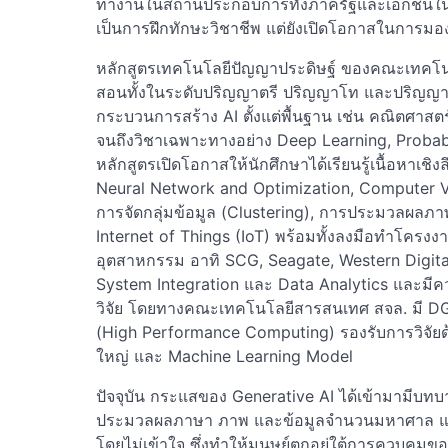
ทำงานในสถานประกอบการทั้งภาครัฐและเอกชนในลักษ
เป็นการฝึกทักษะวิชาชีพ แต่ยังเปิดโอกาสในการม
หลักสูตรเทคโนโลยีปัญญาประดิษฐ์ ของคณะเทคโนโ
สอนทั้งในระดับปริญญาตรี ปริญญาโท และปริญญาเอก
กระบวนการสร้าง AI ตั้งแต่พื้นฐาน เช่น คณิตศา
จนถึงวิชาเฉพาะทางอย่าง Deep Learning, Probab
หลักสูตรเปิดโอกาสให้นักศึกษาได้เรียนรู้เนื้อหาเชิ
Neural Network and Optimization, Computer V
การจัดกลุ่มข้อมูล (Clustering), การประมวลผลภ
Internet of Things (IoT) พร้อมทั้งลงมือทำโครงงา
อุตสาหกรรม อาทิ SCG, Seagate, Western Digit
System Integration และ Data Analytics และมี
วิจัย โดยทางคณะเทคโนโลยีสารสนเทศ สจล. มี DG
(High Performance Computing) รองรับการวิจัยด
ใหญ่ และ Machine Learning Model
ปัจจุบัน กระแสของ Generative AI ได้เข้ามามี
ประมวลผลภาษา ภาพ และข้อมูลจำนวนมหาศาล แต่ป
โดยไม่เข้าใจ ซึ่งทำให้มนุษย์ตกอยู่ใต้การควบคุ