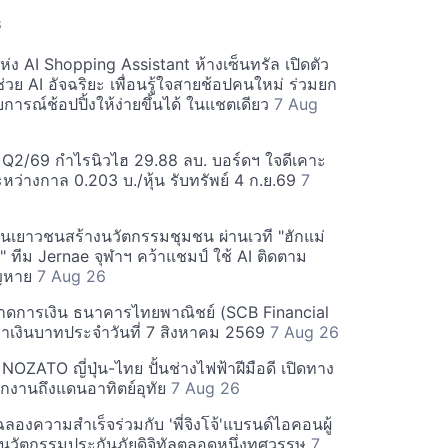
S
่ง AI Shopping Assistant ห้างเซ็นทรัล เปิดตัว
ช่วย AI อัจฉริยะ เพื่อนรู้ใจสายช้อปคนใหม่ ร่วมยก
ารณ์ช้อปปิ้งให้ง่ายขึ้นได้ ในแชตเดียว
7 Aug
! Q2/69 กำไรนิวไฮ 29.88 ลบ. บอร์ดฯ ใจดีเคาะ
หว่างกาล 0.203 บ./หุ้น รับทรัพย์ 4 ก.ย.69
7
ุนเยาวชนสร้างนวัตกรรมชุมชน ผ่านเวที "ฮักแม่
 ทีม Jernae จุฬาฯ คว้าแชมป์ ใช้ AI ติดตาม
ูญหาย
7 Aug 26
าดการเงิน ธนาคารไทยพาณิชย์ (SCB Financial
่าเงินบาทประจำวันที่ 7 สิงหาคม 2569
7 Aug 26
 NOZATO ญี่ปุ่น-ไทย ปั้นช่างไฟฟ้าฝีมือดี เปิดทาง
ึกงานถึงแดนอาทิตย์อุทัย
7 Aug 26
' ฉลองความสำเร็จร่วมกับ 'พี่จิงโจ้'แบรนด์ไอคอนผู้
ลังนวัตกรรมประกันภัยดิจิทัลตลอดหนึ่งทศวรรษ
7