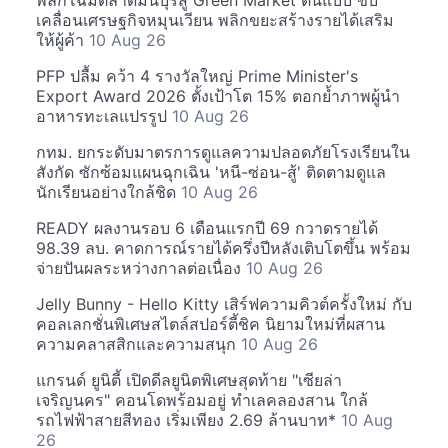
พลิกโฉมตลาดมีนบุรีสู่ Green Market ต้นแบบ ขับ
เคลื่อนเศรษฐกิจหมุนเวียน พลิกขยะสร้างรายได้เสริม
ให้ผู้ค้า
10 Aug 26
PFP ปลื้ม คว้า 4 รางวัลใหญ่ Prime Minister's
Export Award 2026 ตั้งเป้าโต 15% ตอกย้ำภาพผู้นำ
อาหารทะเลแปรรูป
10 Aug 26
กทม. ยกระดับมาตรการดูแลความปลอดภัยโรงเรียนใน
สังกัด ซักซ้อมแผนฉุกเฉิน 'หนี-ซ่อน-สู้' ติดตามดูแล
นักเรียนอย่างใกล้ชิด
10 Aug 26
READY ผลงานรอบ 6 เดือนแรกปี 69 กวาดรายได้
98.39 ลบ. คาดการณ์รายได้ครึ่งปีหลังเติบโตขึ้น พร้อม
จ่ายปันผลระหว่างกาลต่อเนื่อง
10 Aug 26
Jelly Bunny - Hello Kitty เสิร์ฟความคิวต์ครั้งใหม่ กับ
คอลเลกชั่นพิเศษสไตล์สปอร์ตี้ชิค นิยามใหม่ที่ผสาน
ความคลาสสิกและความสนุก
10 Aug 26
แกรนด์ ยูนิตี้ เปิดดีลยูนิตพิเศษสุดท้าย "เซียล่า
เจริญนคร" คอนโดพร้อมอยู่ ทำเลคลองสาน ใกล้
รถไฟฟ้าสายสีทอง เริ่มเพียง 2.69 ล้านบาท*
10 Aug
26