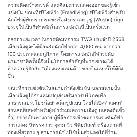
ความคิดสร้างสรรค์ และศิลปะการแสดงออกของผู้เข้า
แข่งขัน ขณะที่ฟรีไดฟ์วิง (Freediving) ฟรีไดฟ์วิงสำหรับ
นักกีฬาผู้พิการ การแข่งเรือมังกร และวูซู (Wushu) ก็ถูก
บรรจุให้เป็นกีฬาหลักในการแข่งขันนี้เป็นครั้งแรก
ตลอดระยะเวลาในการจัดมหกรรม TWG ประจำปี 2568
เมืองเฉิงตูจะได้ต้อนรับนักกีฬากว่า 4,000 คน จากกว่า
100 ประเทศและภูมิภาค โดยการแข่งขันกีฬาระดับ
นานาชาติครั้งนี้จึงเป็นโอกาสสำคัญที่พวกเขาจะได้
ทำความรู้จักกับ "เมืองแห่งแพนด้า" ของจีนแห่งนี้ให้ดียิ่ง
ขึ้น
ขณะที่การแข่งขันในสนามกำลังเข้มข้น นอกสนามนั้น
เมืองเฉิงตูได้จัดแคมเปญส่งเสริมการบริโภคเพื่อ
สาธารณประโยชน์อย่างเต็มรูปแบบ โดยได้เปิดตัวแผนที่
ส่วนลดพิเศษสำหรับผู้เข้าร่วมมหกรรมเฉิงตู (แสดงต้นขั้ว
ตั๋ว) อย่างเป็นทางการ ผู้ที่ถือบัตรเข้าชมการแข่งขันกีฬา
การแสดง นิทรรศการ จุดชมวิว พิพิธภัณฑ์ หรือสถานที่
ท่องเที่ยวต่าง ๆ สามารถนำไปใช้เป็นส่วนลดได้ที่ร้าน