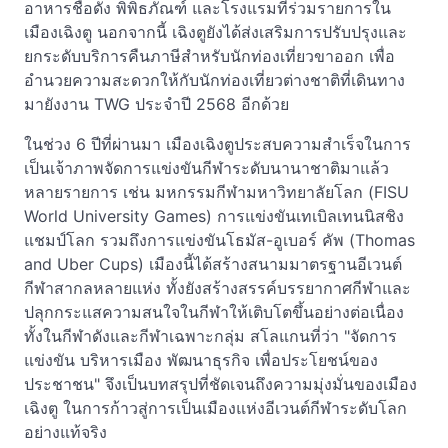
อาหารชื่อดัง พิพิธภัณฑ์ และโรงแรมที่ร่วมรายการใน
เมืองเฉิงตู นอกจากนี้ เฉิงตูยังได้ส่งเสริมการปรับปรุงและ
ยกระดับบริการคืนภาษีสำหรับนักท่องเที่ยวขาออก เพื่อ
อำนวยความสะดวกให้กับนักท่องเที่ยวต่างชาติที่เดินทาง
มายังงาน TWG ประจำปี 2568 อีกด้วย
ในช่วง 6 ปีที่ผ่านมา เมืองเฉิงตูประสบความสำเร็จในการ
เป็นเจ้าภาพจัดการแข่งขันกีฬาระดับนานาชาติมาแล้ว
หลายรายการ เช่น มหกรรมกีฬามหาวิทยาลัยโลก (FISU
World University Games) การแข่งขันเทเบิลเทนนิสชิง
แชมป์โลก รวมถึงการแข่งขันโธมัส-อูเบอร์ คัพ (Thomas
and Uber Cups) เมืองนี้ได้สร้างสนามมาตรฐานอีเวนต์
กีฬาสากลหลายแห่ง ทั้งยังสร้างสรรค์บรรยากาศกีฬาและ
ปลุกกระแสความสนใจในกีฬาให้เติบโตขึ้นอย่างต่อเนื่อง
ทั้งในกีฬาดังและกีฬาเฉพาะกลุ่ม สโลแกนที่ว่า "จัดการ
แข่งขัน บริหารเมือง พัฒนาธุรกิจ เพื่อประโยชน์ของ
ประชาชน" จึงเป็นบทสรุปที่ชัดเจนถึงความมุ่งมั่นของเมือง
เฉิงตู ในการก้าวสู่การเป็นเมืองแห่งอีเวนต์กีฬาระดับโลก
อย่างแท้จริง