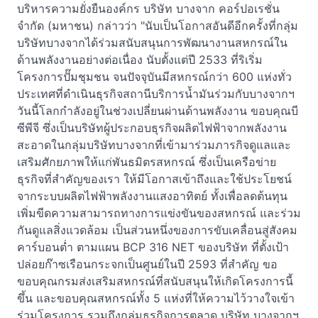
บริหารความยั่งยืนองค์กร บริษัท บางจาก คอร์ปอเรชั่น
จำกัด (มหาชน) กล่าวว่า "นับเป็นโอกาสอันดีอีกครั้งที่กลุ่ม
บริษัทบางจากได้ร่วมสนับสนุนการพัฒนางานสหกรณ์ใน
ด้านพลังงานอย่างต่อเนื่อง นับตั้งแต่ปี 2533 ที่ริเริ่ม
โครงการปั๊มชุมชน จนปัจจุบันมีสหกรณ์กว่า 600 แห่งทั่ว
ประเทศที่ดำเนินธุรกิจสถานีบริการน้ำมันร่วมกับบางจากฯ
วันนี้โลกกำลังอยู่ในช่วงเปลี่ยนผ่านด้านพลังงาน ขอบคุณบี
ซีพีจี ซึ่งเป็นบริษัทผู้ประกอบธุรกิจผลิตไฟฟ้าจากพลังงาน
สะอาดในกลุ่มบริษัทบางจากที่เข้ามาร่วมภารกิจดูแลและ
เสริมศักยภาพให้แก่พันธมิตรสหกรณ์ ซึ่งเป็นเครือข่าย
ธุรกิจที่สำคัญของเรา ให้มีโอกาสเข้าถึงและใช้ประโยชน์
จากระบบผลิตไฟฟ้าพลังงานแสงอาทิตย์ ทั้งเพื่อลดต้นทุน
เพิ่มขีดความสามารถทางการแข่งขันของสหกรณ์ และร่วม
กันดูแลสิ่งแวดล้อม เป็นส่วนหนึ่งของการขับเคลื่อนสู่สังคม
คาร์บอนต่ำ ตามแผน BCP 316 NET ของบริษัท ที่ตั้งเป้า
ปล่อยก๊าซเรือนกระจกเป็นศูนย์ในปี 2593 ที่สำคัญ ขอ
ขอบคุณกรมส่งเสริมสหกรณ์ที่สนับสนุนให้เกิดโครงการนี้
ขึ้น และขอบคุณสหกรณ์ทั้ง 5 แห่งที่ให้ความไว้วางใจเข้า
ร่วมโครงการ รวมถึงกลุ่มธุรกิจการตลาด บริษัท บางจากฯ