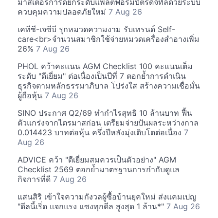
มาสเตอร์การ์ดยกระดับแพลตฟอร์มบัตรดิจิทัลด้วยระบบ
ควบคุมความปลอดภัยใหม่
7 Aug 26
เคทีซี-เจซีบี รุกหมวดความงาม รับเทรนด์ Self-
care<br>จำนวนสมาชิกใช้จ่ายหมวดเครื่องสำอางเพิ่ม
26%
7 Aug 26
PHOL คว้าคะแนน AGM Checklist 100 คะแนนเต็ม
ระดับ "ดีเยี่ยม" ต่อเนื่องเป็นปีที่ 7 ตอกย้ำการดำเนิน
ธุรกิจตามหลักธรรมาภิบาล โปร่งใส สร้างความเชื่อมั่น
ผู้ถือหุ้น
7 Aug 26
SINO ประกาศ Q2/69 ทำกำไรสุทธิ 10 ล้านบาท ฟื้น
ตัวแกร่งจากไตรมาสก่อน เตรียมจ่ายปันผลระหว่างกาล
0.014423 บาทต่อหุ้น ครึ่งปีหลังมุ่งเติบโตต่อเนื่อง
7
Aug 26
ADVICE คว้า "ดีเยี่ยมสมควรเป็นตัวอย่าง" AGM
Checklist 2569 ตอกย้ำมาตรฐานการกำกับดูแล
กิจการที่ดี
7 Aug 26
แสนสิริ เข้าใจความกังวลผู้ซื้อบ้านยุคใหม่ ส่งแคมเปญ
"ดีลนี้เริ่ด แจกแรง แซงทุกดีล สูงสุด 1 ล้าน*"
7 Aug 26