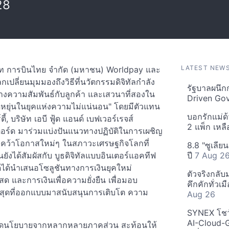
28
LATEST NEW
ษัท การบินไทย จำกัด (มหาชน) Worldpay และ
ลี่ยนมุมมองถึงวิธีที่นวัตกรรมดิจิทัลกำลัง
รัฐบาลผนึก
งความสัมพันธ์กับลูกค้า และเสวนาที่สองใน
Driven Go
ดหยุ่นในยุคแห่งความไม่แน่นอน" โดยมีตัวแทน
บอกรักแม่ด้
, บริษัท เอบี ฟู้ด แอนด์ เบฟเวอร์เรจส์
2 แพ็ก เหลื
ร์ด มาร่วมแบ่งปันแนวทางปฏิบัติในการเผชิญ
รคว้าโอกาสใหม่ๆ ในสภาวะเศรษฐกิจโลกที่
8.8 "ซูเลีย
นยังได้สัมผัสกับ บูธดิจิทัลแบบอินเตอร์แอคทีฟ
ปี
7 Aug 2
ดได้นำเสนอโซลูชันทางการเงินยุคใหม่
ตัวจริงกลับ
 และการเงินเพื่อความยั่งยืน เพื่อมอบ
คึกคักทั่ว
าสุดที่ออกแบบมาสนับสนุนการเติบโต ความ
Aug 26
SYNEX โชว์
AI-Cloud-G
ำหนดนโยบายจากหลากหลายภาคส่วน สะท้อนให้