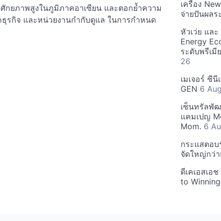
เครื่อง Ne
ีศักยภาพสูงในภูมิภาคอาเซียน และตอกย้ำความ
จ่ายปันผลร
คธุรกิจ และหน่วยงานกำกับดูแล ในการกำหนด
หัวเว่ย แล
Energy Ec
ระดับพรีเม
26
เมเจอร์ ซีน
GEN
6 Au
เซ็นทรัลพั
แคมเปญ Mo
Mom.
6 Au
กระแสตอบรับ
จัดใหญ่กว่าเ
ดีเคเอสเอช
to Winning