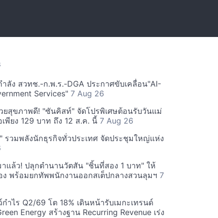
S
กำลัง สวทช.-ก.พ.ร.-DGA ประกาศขับเคลื่อน"AI-
vernment Services"
7 Aug 26
วยสุขภาพดี! "ซันคิสท์" จัดโปรพิเศษต้อนรับวันแม่
อเพียง 129 บาท ถึง 12 ส.ค. นี้
7 Aug 26
น" รวมพลังนักธุรกิจทั่วประเทศ จัดประชุมใหญ่แห่ง
6
มาแล้ว! ปลุกตำนานวัตสัน "ชิ้นที่สอง 1 บาท" ให้
เมือง พร้อมยกทัพพนักงานออกสเต็ปกลางสวนลุมฯ
7
กำไร Q2/69 โต 18% เดินหน้ารับเมกะเทรนด์
reen Energy สร้างฐาน Recurring Revenue เร่ง