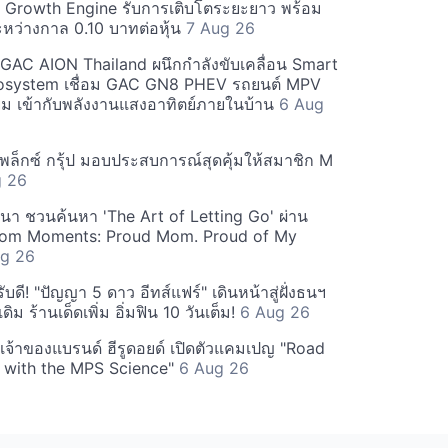
w Growth Engine รับการเติบโตระยะยาว พร้อม
ะหว่างกาล 0.10 บาทต่อหุ้น
7 Aug 26
ะ GAC AION Thailand ผนึกกำลังขับเคลื่อน Smart
osystem เชื่อม GAC GN8 PHEV รถยนต์ MPV
ียม เข้ากับพลังงานแสงอาทิตย์ภายในบ้าน
6 Aug
ีเพล็กซ์ กรุ้ป มอบประสบการณ์สุดคุ้มให้สมาชิก M
g 26
ฒนา ชวนค้นหา 'The Art of Letting Go' ผ่าน
m Moments: Proud Mom. Proud of My
g 26
ดี! "ปัญญา 5 ดาว อีทส์แฟร์" เดินหน้าสู่ฝั่งธนฯ
ดิม ร้านเด็ดเพิ่ม อิ่มฟิน 10 วันเต็ม!
6 Aug 26
 เจ้าของแบรนด์ ฮีรูดอยด์ เปิดตัวแคมเปญ "Road
 with the MPS Science"
6 Aug 26