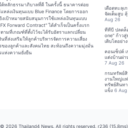
ต้หลักธรรมาภิบาลที่ดี ในครั้งนี้ ธนาคารต่อย
เดือดทะลุเ
้แหล่งเงินทุนแบบ Blue Finance โดยการออก
จัดเต็มสูบ 
งอิงเป้าหมายสนับสนุนการใช้แหล่งเงินทุนแบบ
Aug 26
FX Forward Contract" ได้สำเร็จเป็นครั้งแรก
ทีทีบี ปลดล
ี่เกณฑ์ที่ตั้งไว้จะได้รับอัตราแลกเปลี่ยน
one" ก้าวสู
นที่ส่งเสริมให้ลูกค้าบริหารจัดการความเสี่ยง
เติบโตอย่าง
กรของลูกค้าและสังคมไทย สะท้อนถึงความมุ่งมั่น
คอนเซ็ปต์ เ
่งความยั่งยืน
แต่งบ้านผ่
7 Aug 26
กรมทรัพย์ส
งานใหญ่แห่
ทรัพย์สินท
แข็ง
6 Aug
© 2026 Thailand4 News. All rights reserved. r236 (15.8ms)