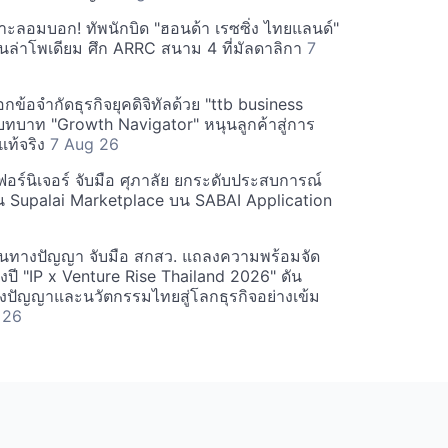
กาะลอมบอก! ทัพนักบิด "ฮอนด้า เรซซิ่ง ไทยแลนด์"
ลุ้นล่าโพเดียม ศึก ARRC สนาม 4 ที่มัลดาลิกา
7
็อกข้อจำกัดธุรกิจยุคดิจิทัลด้วย "ttb business
่บทบาท "Growth Navigator" หนุนลูกค้าสู่การ
แท้จริง
7 Aug 26
ฟอร์นิเจอร์ จับมือ ศุภาลัย ยกระดับประสบการณ์
าน Supalai Marketplace บน SABAI Application
ินทางปัญญา จับมือ สกสว. แถลงความพร้อมจัด
งปี "IP x Venture Rise Thailand 2026" ดัน
างปัญญาและนวัตกรรมไทยสู่โลกธุรกิจอย่างเข้ม
 26