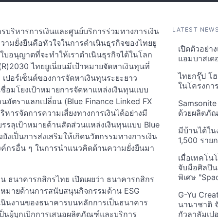
LATEST NEW
ารบริหารการเงินและศูนย์บริการร่วมทางการเงิน
 ความยั่งยืนคือหัวใจในการดำเนินธุรกิจของไทยยู
เปิดตัวอย่า
นใบอนุญาตที่จะทำให้เราดำเนินธุรกิจได้ในโลก
แอมบาสเดอร
R)2030 ไทยยูเนี่ยนมีเป้าหมายจัดหาเงินทุนที่
ไทยกรุ๊ป โฮ
5 เปอร์เซ็นต์ของการจัดหาเงินทุนระยะยาว
ในโครงการ
ชื่อมโยงเป้าหมายการจัดหาแหล่งเงินทุนแบบ
านอัตราแลกเปลี่ยน (Blue Finance Linked FX
Samsonite 
ริหารจัดการความเสี่ยงทางการเงินได้อย่างมี
ด้วยผลิตภัณ
บรรลุเป้าหมายด้านสัดส่วนแหล่งเงินทุนแบบ Blue
มีบ้านได้ใน
งยังเป็นการส่งเสริมให้เกิดนวัตกรรมทางการเงิน
1,500 ราย
ค์กรอื่น ๆ ในการนำแนวคิดด้านความยั่งยืนมา
เมื่อเทคโน
จับมือศิลป
พิเศษ "Spa
าดทุน ธนาคารกสิกรไทย เปิดเผยว่า ธนาคารกสิกร
เป้าหมายด้านการสนับสนุนกิจกรรมด้าน ESG
G-Yu Creat
ารดำเนินงานของธนาคารบนหลักการเป็นธนาคาร
นานาชาติ จ
เป็นผู้บุกเบิกการเสนอผลิตภัณฑ์และบริการ
กัวลาลัมเปอ