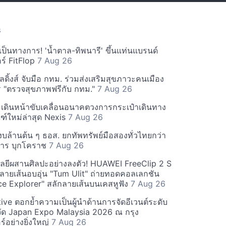
S
งเป็นทางการ! 'น้ำตาล-ทิพนารี' ขึ้นแท่นแบรนด์
์ FitFlop
7 Aug 26
ลดิ้งส์ จับมือ กทม. ร่วมส่งเสริมสุขภาวะคนเมือง
 "ตรวจสุขภาพฟรีกับ กทม."
7 Aug 26
เดินหน้าขับเคลื่อนอนาคตวงการกระเป๋าเดินทาง
ฑ์ใหม่ล่าสุด Nexis
7 Aug 26
งบล้านต้น ๆ ธอส. ยกทัพทรัพย์มือสองทั่วไทยกว่า
การ บุกโคราช
7 Aug 26
โลยีผสานศิลปะอย่างลงตัว! HUAWEI FreeClip 2 S
ินลายเส้นอบอุ่น "Tum Ulit" ถ่ายทอดคอลเลกชัน
ce Explorer" สลักลายเส้นบนเคสหูฟัง
7 Aug 26
ive ตอกย้ำความเป็นผู้นำด้านการจัดอีเวนต์ระดับ
ัด Japan Expo Malaysia 2026 ณ กรุง
ร์อย่างยิ่งใหญ่
7 Aug 26