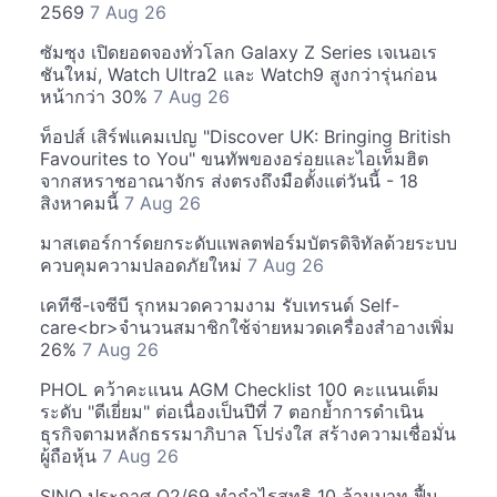
2569
7 Aug 26
ซัมซุง เปิดยอดจองทั่วโลก Galaxy Z Series เจเนอเร
ชันใหม่, Watch Ultra2 และ Watch9 สูงกว่ารุ่นก่อน
หน้ากว่า 30%
7 Aug 26
ท็อปส์ เสิร์ฟแคมเปญ "Discover UK: Bringing British
Favourites to You" ขนทัพของอร่อยและไอเท็มฮิต
จากสหราชอาณาจักร ส่งตรงถึงมือตั้งแต่วันนี้ - 18
สิงหาคมนี้
7 Aug 26
มาสเตอร์การ์ดยกระดับแพลตฟอร์มบัตรดิจิทัลด้วยระบบ
ควบคุมความปลอดภัยใหม่
7 Aug 26
เคทีซี-เจซีบี รุกหมวดความงาม รับเทรนด์ Self-
care<br>จำนวนสมาชิกใช้จ่ายหมวดเครื่องสำอางเพิ่ม
26%
7 Aug 26
PHOL คว้าคะแนน AGM Checklist 100 คะแนนเต็ม
ระดับ "ดีเยี่ยม" ต่อเนื่องเป็นปีที่ 7 ตอกย้ำการดำเนิน
ธุรกิจตามหลักธรรมาภิบาล โปร่งใส สร้างความเชื่อมั่น
ผู้ถือหุ้น
7 Aug 26
SINO ประกาศ Q2/69 ทำกำไรสุทธิ 10 ล้านบาท ฟื้น