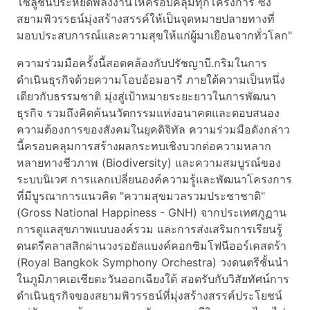
โซลูชันประหยัดพลังงานให้ครอบคลุมทุกโครงการ ซึ่ง
สยามพิวรรธน์มุ่งสร้างสรรค์ให้เป็นจุดหมายปลายทางที่
มอบประสบการณ์และความสุขให้แก่ผู้มาเยือนจากทั่วโลก"
ความร่วมมือครั้งนี้สอดคล้องกับปรัชญาบี.กริมในการ
ดำเนินธุรกิจด้วยความโอบอ้อมอารี ภายใต้ความเป็นหนึ่ง
เดียวกับธรรมชาติ มุ่งสู่เป้าหมายระยะยาวในการพัฒนา
ธุรกิจ รวมถึงคิดค้นนวัตกรรมแห่งอนาคตและตอบสนอง
ความต้องการของสังคมในยุคดิจิทัล ความร่วมมือดังกล่าว
นี้ครอบคลุมการสร้างผลกระทบเชิงบวกต่อความหลาก
หลายทางชีวภาพ (Biodiversity) และความสมบูรณ์ของ
ระบบนิเวศ การแลกเปลี่ยนองค์ความรู้และพัฒนาโครงการ
ที่มีบูรณาการแนวคิด "ความสุขมวลรวมประชาชาติ"
(Gross National Happiness - GNH) จากประเทศภูฏาน
การดูแลสุขภาพแบบองค์รวม และการส่งเสริมการเรียนรู้
ดนตรีคลาสสิกผ่านวงรอยัลแบงค์คอกซิมโฟนีออร์เคสตร้า
(Royal Bangkok Symphony Orchestra) วงดนตรีชั้นนำ
ในภูมิภาคเอเชียตะวันออกเฉียงใต้ สอดรับกับวิสัยทัศน์การ
ดำเนินธุรกิจของสยามพิวรรธน์ที่มุ่งสร้างสรรค์ประโยชน์