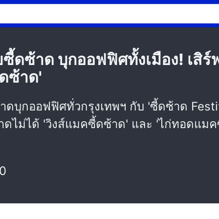
้ดซ้าด บุกออฟฟิศทั้งเมือง! เสิร์ฟเ
ดซ้าด'
ุกออฟฟิศทั่วกรุงเทพฯ กับ 'ซี้ดซ้าด Festival
ดไม่ได้ 'วิงส์แมคซี้ดซ้าด' และ 'ไก่ทอดแมคซ
00