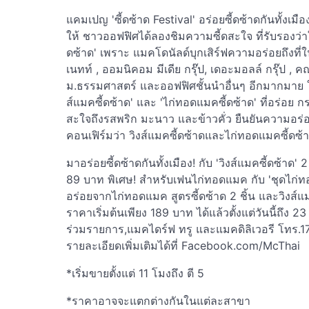
แคมเปญ 'ซี้ดซ้าด Festival' อร่อยซี้ดซ้าดกันทั้ง
ให้ ชาวออฟฟิศได้ลองชิมความซี้ดสะใจ ที่รับรองว่าใค
ดซ้าด' เพราะ แมคโดนัลด์บุกเสิร์ฟความอร่อยถึงที่ใ
เนทท์ , ออมนิคอม มีเดีย กรุ๊ป, เดอะมอลล์ กรุ๊ป
ม.ธรรมศาสตร์ และออฟฟิศชั้นนำอื่นๆ อีกมากมาย ให้ได
ส์แมคซี้ดซ้าด' และ 'ไก่ทอดแมคซี้ดซ้าด' ที่อร่อย กรอ
สะใจถึงรสพริก มะนาว และข้าวคั่ว ยืนยันความอร
คอนเฟิร์มว่า วิงส์แมคซี้ดซ้าดและไก่ทอดแมคซี้ดซ้า
มาอร่อยซี้ดซ้าดกันทั้งเมือง! กับ 'วิงส์แมคซี้ดซ้าด' 2
89 บาท พิเศษ! สำหรับเฟนไก่ทอดแมค กับ 'ชุดไก่ท
อร่อยจากไก่ทอดแมค สูตรซี้ดซ้าด 2 ชิ้น และวิงส์
ราคาเริ่มต้นเพียง 189 บาท ได้แล้วตั้งแต่วันนี้ถึง
ร่วมรายการ,แมคไดร์ฟ ทรู และแมคดิลิเวอรี โทร.1
รายละเอียดเพิ่มเติมได้ที่ Facebook.com/McThai
*เริ่มขายตั้งแต่ 11 โมงถึง ตี 5
*ราคาอาจจะแตกต่างกันในแต่ละสาขา