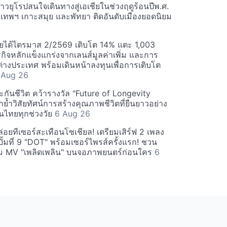
วยุโรปสนใจเดินทางสู่เอเชียในช่วงฤดูร้อนปีพ.ศ.
ุงเทพฯ เกาะสมุย และพัทยา ติดอันดับเมืองยอดนิยม
ยได้ไตรมาส 2/2569 เติบโต 14% แตะ 1,003
กิจหลักแข็งแกร่งจากเลนส์มูลค่าเพิ่ม และการ
างประเทศ พร้อมเดินหน้าลงทุนเพื่อการเติบโต
 Aug 26
กันชีวิต คว้ารางวัล "Future of Longevity
้ำวิสัยทัศน์การสร้างคุณภาพชีวิตที่ยืนยาวอย่าง
อคนไทยทุกช่วงวัย
6 Aug 26
อยทีเซอร์สะเทือนโซเชียล! เตรียมเสิร์ฟ 2 เพลง
ั้มที่ 9 "DOT" พร้อมเซอร์ไพรส์ครั้งแรก! ชวน
 MV "เพลิดเพลิน" บนจอภาพยนตร์ก่อนใคร
6