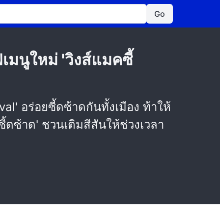
Go
มนูใหม่ 'วิงส์แมคซี้
' อร่อยซี้ดซ้าดกันทั้งเมือง ท้าให้
ี้ดซ้าด' ชวนเติมสีสันให้ช่วงเวลา