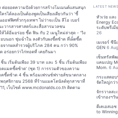
LATEST NEW
เมือง ต่อยอดความปังด้วยการสร้างโมเมนต์แสนสนุก
รได้ลองเป็นต้องพูดเป็นเสียงเดียวกันว่า 'ซี้
หัวเว่ย แล
นออฟฟิศทั่วกรุงเทพฯ ไม่ว่าจะเป็น ลีโอ เบอร์
Energy Ec
 , คณะวารสารศาสตร์และสื่อสารมวลชน
ระดับพรีเม
้อิ่มอร่อย ซี้ด ฟิน กับ 2 เมนูใหม่ล่าสุด - 'วิง
26
บนอก ชุ่มฉ่ำใน ลงตัวกับผงซี้ดซ้าด ที่เผ็ดซี้ด
เมเจอร์ ซีน
่อยจากผลสำรวจผู้บริโภค 284 คน กว่า 90%
GEN
6 Au
ด อร่อยกว่าไก่ทอดที่ เคยกินมา
เซ็นทรัลพั
 ชิ้น เริ่มต้นเพียง 39 บาท และ 5 ชิ้น เริ่มต้นเพียง
แคมเปญ Mo
Mom.
6 Au
อดแมคซี้ดซ้าด' (ชุด 1) การรวมตัวของความ
แมคซี้ดซ้าด 4 ชิ้น พร้อมเฟรนช์ฟรายส์ขนาดกลาง
กระแสตอบรับ
 23 พฤศจิกายน 2568 ที่ร้านแมคโดนัลด์ทุกสาขาที่
จัดใหญ่กว่าเ
711, เว็บไซต์ www.mcdonalds.co.th ติดตาม
จักรวาลสะเ
เข้ากองฯว
ดีเคเอสเอช
to Winning