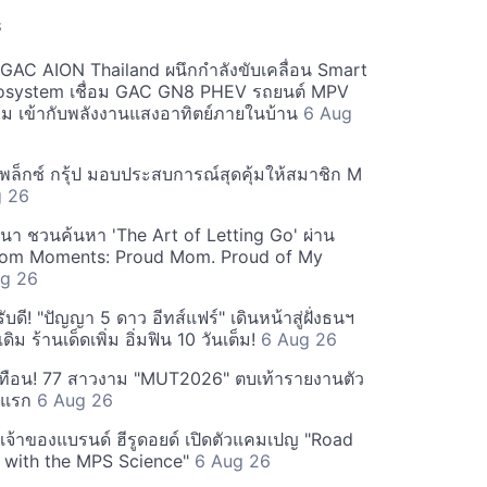
S
ะ GAC AION Thailand ผนึกกำลังขับเคลื่อน Smart
osystem เชื่อม GAC GN8 PHEV รถยนต์ MPV
ียม เข้ากับพลังงานแสงอาทิตย์ภายในบ้าน
6 Aug
ีเพล็กซ์ กรุ้ป มอบประสบการณ์สุดคุ้มให้สมาชิก M
g 26
ฒนา ชวนค้นหา 'The Art of Letting Go' ผ่าน
m Moments: Proud Mom. Proud of My
g 26
ดี! "ปัญญา 5 ดาว อีทส์แฟร์" เดินหน้าสู่ฝั่งธนฯ
ดิม ร้านเด็ดเพิ่ม อิ่มฟิน 10 วันเต็ม!
6 Aug 26
ทือน! 77 สาวงาม "MUT2026" ตบเท้ารายงานตัว
ันแรก
6 Aug 26
 เจ้าของแบรนด์ ฮีรูดอยด์ เปิดตัวแคมเปญ "Road
 with the MPS Science"
6 Aug 26