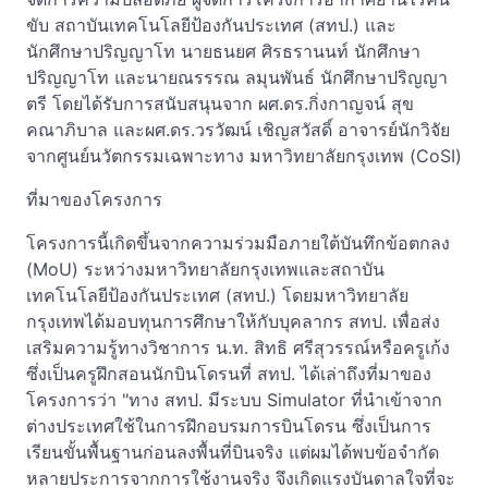
ขับ สถาบันเทคโนโลยีป้องกันประเทศ (สทป.) และ
นักศึกษาปริญญาโท นายธนยศ ศิรธรานนท์ นักศึกษา
ปริญญาโท และนายณรรรณ ลมุนพันธ์ นักศึกษาปริญญา
ตรี โดยได้รับการสนับสนุนจาก ผศ.ดร.กิ่งกาญจน์ สุข
คณาภิบาล และผศ.ดร.วรวัฒน์ เชิญสวัสดิ์ อาจารย์นักวิจัย
จากศูนย์นวัตกรรมเฉพาะทาง มหาวิทยาลัยกรุงเทพ (CoSI)
ที่มาของโครงการ
โครงการนี้เกิดขึ้นจากความร่วมมือภายใต้บันทึกข้อตกลง
(MoU) ระหว่างมหาวิทยาลัยกรุงเทพและสถาบัน
เทคโนโลยีป้องกันประเทศ (สทป.) โดยมหาวิทยาลัย
กรุงเทพได้มอบทุนการศึกษาให้กับบุคลากร สทป. เพื่อส่ง
เสริมความรู้ทางวิชาการ น.ท. สิทธิ ศรีสุวรรณ์หรือครูเก้ง
ซึ่งเป็นครูฝึกสอนนักบินโดรนที่ สทป. ได้เล่าถึงที่มาของ
โครงการว่า "ทาง สทป. มีระบบ Simulator ที่นำเข้าจาก
ต่างประเทศใช้ในการฝึกอบรมการบินโดรน ซึ่งเป็นการ
เรียนขั้นพื้นฐานก่อนลงพื้นที่บินจริง แต่ผมได้พบข้อจำกัด
หลายประการจากการใช้งานจริง จึงเกิดแรงบันดาลใจที่จะ