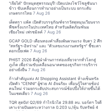
"เจียไต๋" ปักหมุดสุพรรณบุรี! เปิดแปลงโชว์โซลูชันนา
ข้าว ขับเคลื่อนการทำนาอย่างเป็นระบบ ยกระดับ
เกษตรกรไทย
7 Aug 26
เต็ดตรา แพ้ค เปิดตัวบรรจุภัณฑ์จากวัสดุหมุนเวียนจาก
พืชครั้งแรกในประเทศไทย สำหรับผลิตภัณฑ์นม
เชียงใหม่ เฟรชมิลค์
7 Aug 26
GCAP GOLD เตือนทองคำเสี่ยงผันผวนแรง จับตา 2 ศึก
"สหรัฐฯ-อิหร่าน" และ "ตัวเลขแรงงานสหรัฐฯ" ชี้ชะตา
ดอกเบี้ยเฟด
7 Aug 26
PHIST 2026 ดึงผู้นำด้านการท่องเที่ยวจากทั่วโลกสู่
ภูเก็ต เพื่อร่วมขับเคลื่อนอนาคตของธุรกิจการบริการ
อย่างยั่งยืน
7 Aug 26
ก้าวสำคัญแห่ง AI Shopping Assistant ห้างเซ็นทรัล
เปิดตัว "CENNI" ผู้ช่วย AI อัจฉริยะ เพื่อนรู้ใจสายช้อป
คนใหม่ ร่วมยกระดับประสบการณ์ช้อปปิ้งให้ง่ายขึ้นได้
ในแชตเดียว
7 Aug 26
TQR สุดปัง! Q2/69 กำไรนิวไฮ 29.88 ลบ. บอร์ดฯ ใจดี
เคาะจ่ายปันผลระหว่างกาล 0.203 บ./หุ้น รับทรัพย์ 4