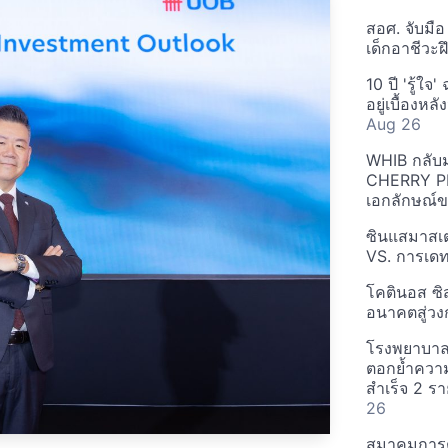
สอศ. จับมือ
เด็กอาชีวะฝ
10 ปี 'รู้ใจ
อยู่เบื้องห
Aug 26
WHIB กลับมาส
CHERRY PIE 
เอกลักษณ์ข
ซินแสมาสเต
VS. การเด
โคตินอส ซิ
อนาคตสู่วง
โรงพยาบาลไ
ตอกย้ำความ
สำเร็จ 2 รา
26
สมาคมการต