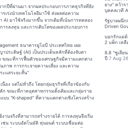
ยาง" คว้าร
งจากปีที่ผ่านมา จากผลประกอบการภาคธุรกิจที่ยัง
บุคคลเวที
การเร่งนำเทคโนโลยีมาใช้ ส่งผลต่อความ
ำ AI มาใช้จริงมากขึ้น จากเดิมที่เน้นการทดลอง
รัฐบาลผนึก
Driven Go
าพ การลงทุน และการเติบโตของผลประกอบการ
บอกรักแม่ด้
2 แพ็ก เหลื
nagement ธนาคารยูโอบี ประเทศไทย เผย
าประดิษฐ์ (AI) เป็นประเด็นหลักที่ต้องจับตา
8.8 "ซูเลีย
ปี
7 Aug 2
 ขณะที่การฟื้นตัวของเศรษฐกิจมีความแตกต่าง
บคุณภาพ การกระจายความเสี่ยง และความ
ระแสระยะสั้น"
อง แต่ไม่ทั่วถึง โดยกลุ่มธุรกิจที่เกี่ยวข้องกับ
นหลัก ขณะที่ภาคอุตสาหกรรมดั้งเดิมและกลุ่มราย
ัวแบบ "K-shaped" ที่ความแตกต่างเชิงโครงสร้าง
งานจริงที่สามารถสร้างรายได้ การลงทุนจึงเริ่ม
ช่น ระบบอัตโนมัติ หุ่นยนต์ ระบบเชื่อมต่อ