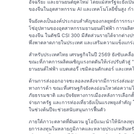
อัจฉริยะ และยานยนต์ยุคใหม่ โดยแม้สหรัฐจะยังเป็
ของจีนในอุตสาหกรรม AI และเทคโนโลยีขั้นสูง กำล
จีนยังคงเป็นองค์ประกอบสำคัญของกลยุทธ์การกร
โซ่อุปทานของอุตสาหกรรมยานยนต์ไฟฟ้า การผลิตขั
ของจีน ในดัชนี CSI 300 มีสัดส่วนรายได้จากต่างป
พึ่งพาตลาดภายในประเทศ และเสริมความแข็งแกร
สำหรับประเทศไทย เศรษฐกิจในปี 2569 ยังขับเคลื
ขณะที่ภาคการผลิตเผชิญแรงกดดันให้เร่งปรับตัวสู่
ยานยนต์ไฟฟ้า แบตเตอรี่ เซมิคอนดักเตอร์ และเทคโนโ
ด้านการส่งออกอาจชะลอลงหลังจากมีการเร่งส่งมอ
ทางการค้า ขณะที่เศรษฐกิจยังคงอ่อนไหวต่อความไ
ภัยธรรมชาติ และปัจจัยทางการเมืองหลังการเลือกต
จ่ายภาครัฐ และการท่องเที่ยวยังเป็นแรงพยุงสำคัญ
ในช่วงต้นปีจะช่วยสนับสนุนการฟื้นตัว
ภายใต้ภาวะตลาดที่ผันผวน ยูโอบีแนะนำให้นักลงทุ
ยการลงทุนในหลายภูมิภาคและหลายประเภทสินทรัพย์