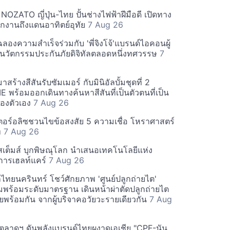
 NOZATO ญี่ปุ่น-ไทย ปั้นช่างไฟฟ้าฝีมือดี เปิดทาง
ึกงานถึงแดนอาทิตย์อุทัย
7 Aug 26
' ฉลองความสำเร็จร่วมกับ 'พี่จิงโจ้'แบรนด์ไอคอนผู้
ลังนวัตกรรมประกันภัยดิจิทัลตลอดหนึ่งทศวรรษ
7
ร้างสีสันรับซัมเมอร์ กับมินิอัลบั้มชุดที่ 2
พร้อมออกเดินทางค้นหาสีสันที่เป็นตัวตนที่เป็น
องตัวเอง
7 Aug 26
อร์อลิซชวนไขข้อสงสัย 5 ความเชื่อ โหราศาสตร์
ท
7 Aug 26
สเต็มส์ บุกพิษณุโลก นำเสนอเทคโนโลยีแห่ง
การเฮลท์แคร์
7 Aug 26
ทยนครินทร์ โชว์ศักยภาพ 'ศูนย์ปลูกถ่ายไต'
พร้อมระดับมาตรฐาน เดินหน้าผ่าตัดปลูกถ่ายไต
ยพร้อมกัน จากผู้บริจาคอวัยวะรายเดียวกัน
7 Aug
ลาดฯ ดันพลังแบรนด์ไทยผงาดเอเชีย "CPF-นัน