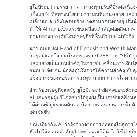
ยูโอบีระบุว่า บรรยากาศการลงทุนปรับดีขึ้นต่อเนื่อ
แข็งแกร่ง ทิศทางนโยบายการเงินที่ผ่อนคลาย และ
เปลี่ยนแปลงเชิงโครงสร้าง อุตสาหกรรมต่างๆ เริ่มน
ทำให้ AI กลายเป็นแรงขับเคลื่อนสำคัญต่อผลิตภ
ท่ามกลางการเติบโตเศรษฐกิจที่ฟื้นตัวแบบไม่ทั่วถึง
นายเอเบล ลิม Head of Deposit and Wealth Ma
กลยุทธ์และโอกาสในการลงทุนปี 2569 ว่า "ปีนี้ปัญญ
และกลายเป็นแกนสำคัญในการขับเคลื่อนการเติบโต
กันอย่างชัดเจน นักลงทุนจึงควรให้ความสำคัญกั
แข็งแกร่งของพอร์ตการลงทุน มากกว่าการไล่ตามก
สำหรับเศรษฐกิจสหรัฐ ยูโอบีมองว่ายังคงขยายตัวต่อเนื่
AI และกลุ่มผู้บริโภครายได้สูงยังเป็นแรงขับเคลื่อ
ได้ต่ำเผชิญแรงกดดันต่อเนื่อง สะท้อนภาพการฟื้นต
เด่นชัดขึ้น
ขณะเดียวกัน AI กำลังก้าวจากการทดลองไปสู่การใช้
หันไปให้ความสำคัญกับเทคโนโลยีที่นำไปใช้ได้จริง เ