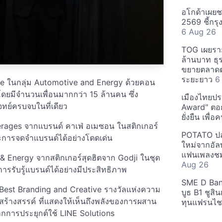
อโกด้าเผยชา
2569 ชี้กร
6 Aug 26
TOG เผยรา
ล้านบาท ธุร
ขยายตลาดต่
ระยะยาว
6
ife ในกลุ่ม Automotive and Energy ด้วยคอน
โดยมีจำนวนเพื่อนมากกว่า 15 ล้านคน ซึ่ง
เมืองไทยประ
จทย์ครบจบในที่เดียว
Award" ตอกย
ยั่งยืน เพื่
erages จากแบรนด์ คาเฟ่ อเมซอน ในสติกเกอร์
POTATO ปล่
ละการจดจำแบรนด์ได้อย่างโดดเด่น
ใหม่จากอัลบ
แฟนเพลงชม
& Energy จากสติกเกอร์สุดฮิตจาก Godji ในชุด
Aug 26
ารรับรู้แบรนด์ได้อย่างมีประสิทธิภาพ
SME D Bank
Best Branding and Creative รางวัลแห่งความ
บูธ B1 ชูสิ
้างสรรค์ ที่แสดงให้เห็นถึงพลังของการผสาน
ทุนแฟรนไช
จากการประยุกต์ใช้ LINE Solutions