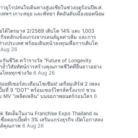
วยุโรปสนใจเดินทางสู่เอเชียในช่วงฤดูร้อนปีพ.ศ.
ุงเทพฯ เกาะสมุย และพัทยา ติดอันดับเมืองยอดนิยม
ยได้ไตรมาส 2/2569 เติบโต 14% แตะ 1,003
กิจหลักแข็งแกร่งจากเลนส์มูลค่าเพิ่ม และการ
างประเทศ พร้อมเดินหน้าลงทุนเพื่อการเติบโต
 Aug 26
กันชีวิต คว้ารางวัล "Future of Longevity
้ำวิสัยทัศน์การสร้างคุณภาพชีวิตที่ยืนยาวอย่าง
อคนไทยทุกช่วงวัย
6 Aug 26
อยทีเซอร์สะเทือนโซเชียล! เตรียมเสิร์ฟ 2 เพลง
ั้มที่ 9 "DOT" พร้อมเซอร์ไพรส์ครั้งแรก! ชวน
 MV "เพลิดเพลิน" บนจอภาพยนตร์ก่อนใคร
6
 จัดเต็มในงาน Franchise Expo Thailand ณ
นเชื่อดอกเบี้ยต่ำ 3% เสริมแกร่งธุรกิจ เปิดโอกาสลง
ส์คุณภาพ
6 Aug 26