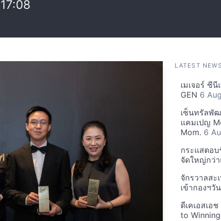
17:08
LATEST NEW
เมเจอร์ ซีน
GEN
6 Au
เซ็นทรัลพั
แคมเปญ Mo
Mom.
6 Au
กระแสตอบรับ
จัดใหญ่กว่าเ
จักรวาลสะเ
เข้ากองฯว
ดีเคเอสเอช
to Winning