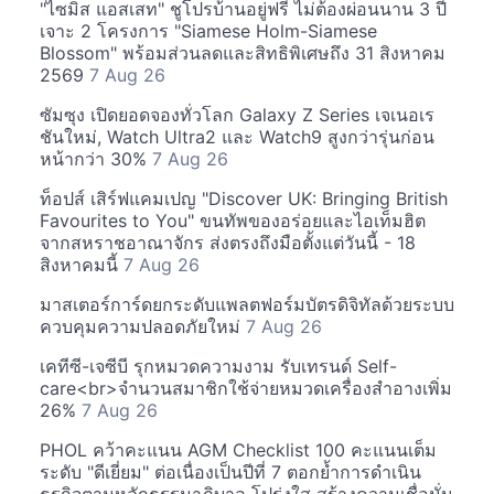
"ไซมิส แอสเสท" ชูโปรบ้านอยู่ฟรี ไม่ต้องผ่อนนาน 3 ปี
เจาะ 2 โครงการ "Siamese Holm-Siamese
Blossom" พร้อมส่วนลดและสิทธิพิเศษถึง 31 สิงหาคม
2569
7 Aug 26
ซัมซุง เปิดยอดจองทั่วโลก Galaxy Z Series เจเนอเร
ชันใหม่, Watch Ultra2 และ Watch9 สูงกว่ารุ่นก่อน
หน้ากว่า 30%
7 Aug 26
ท็อปส์ เสิร์ฟแคมเปญ "Discover UK: Bringing British
Favourites to You" ขนทัพของอร่อยและไอเท็มฮิต
จากสหราชอาณาจักร ส่งตรงถึงมือตั้งแต่วันนี้ - 18
สิงหาคมนี้
7 Aug 26
มาสเตอร์การ์ดยกระดับแพลตฟอร์มบัตรดิจิทัลด้วยระบบ
ควบคุมความปลอดภัยใหม่
7 Aug 26
เคทีซี-เจซีบี รุกหมวดความงาม รับเทรนด์ Self-
care<br>จำนวนสมาชิกใช้จ่ายหมวดเครื่องสำอางเพิ่ม
26%
7 Aug 26
PHOL คว้าคะแนน AGM Checklist 100 คะแนนเต็ม
ระดับ "ดีเยี่ยม" ต่อเนื่องเป็นปีที่ 7 ตอกย้ำการดำเนิน
ธุรกิจตามหลักธรรมาภิบาล โปร่งใส สร้างความเชื่อมั่น