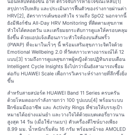
นอนหลับที่ดียิ่งขึ้น อาทิ ตรวจจับการหายใจขณะหลับ[1]
สรุปการงีบหลับ และประเมินการฟื้นตัวของร่างกายผ่านค่า
HRV[2], อัตราการเต้นของหัวใจ รวมถึง SpO2 นอกจากนี้
ยังมีฟังก์ชัน All-Day HRV Monitoring ที่ติดตามสุขภาพ
หัวใจได้ตลอดวัน และเตรียมยกระดับการดูแลให้ครอบคลุม
ยิ่งขึ้น ด้วยแอปแจ้งเตือนภาวะหัวใจห้องบนสั่นพริ้ว
(PWAP) ที่จะมาในเร็วๆ นี้ พร้อมเสริมสุขภาวะจิตใจด้วย
Emotional Wellbeing 2.0 ที่วัดสภาวะทางอารมณ์ได้ 12
แบบ[3] รวมถึงการดูแลสุขภาพผู้หญิงด้วยปฏิทินรอบเดือน
Intelligent Cycle Insights ยิ่งไปกว่านั้นยังสามารถเชื่อม
ต่อกับ HUAWEI Scale เพื่อการวิเคราะห์ร่างกายที่ลึกซึ้งยิ่ง
ขึ้น
สำหรับสายสปอร์ต HUAWEI Band 11 Series ครบครัน
ด้วยโหมดออกกำลังกายกว่า 100 รูปแบบ[4] พร้อมระบบ
ฝึกซ้อมมืออาชีพ และ Activity Rings ที่ช่วยให้บรรลุเป้า
หมายได้อย่างแม่นยำ และวางใจได้ด้วยแบตเตอรี่ยาวนาน
สูงสุด 14 วัน (เมื่อใช้งานเบา) ตัวเครื่องดีไซน์บางเพียง
8.99 มม. น้ำหนักเริ่มต้น 16 กรัม พร้อมหน้าจอ AMOLED