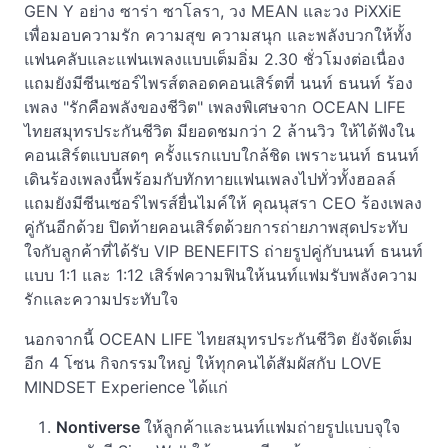
GEN Y อย่าง ซาร่า ซาโลรา, วง MEAN และวง PiXXiE
เพื่อมอบความรัก ความสุข ความสนุก และพลังบวกให้ทั้ง
แฟนคลับและแฟนเพลงแบบเต็มอิ่ม 2.30 ชั่วโมงต่อเนื่อง
แถมยังมีซีนเซอร์ไพรส์ตลอดคอนเสิร์ตที่ นนท์ ธนนท์ ร้อง
เพลง "รักคือพลังของชีวิต" เพลงพิเศษจาก OCEAN LIFE
ไทยสมุทรประกันชีวิต มียอดชมกว่า 2 ล้านวิว ให้ได้ฟังใน
คอนเสิร์ตแบบสดๆ ครั้งแรกแบบใกล้ชิด เพราะนนท์ ธนนท์
เดินร้องเพลงนี้พร้อมกับทักทายแฟนเพลงไปทั่วทั้งฮอลล์
แถมยังมีซีนเซอร์ไพรส์ยื่นไมค์ให้ คุณนุสรา CEO ร้องเพลง
คู่กันอีกด้วย ปิดท้ายคอนเสิร์ตด้วยการถ่ายภาพสุดประทับ
ใจกับลูกค้าที่ได้รับ VIP BENEFITS ถ่ายรูปคู่กับนนท์ ธนนท์
แบบ 1:1 และ 1:12 เสิร์ฟความฟินให้นนท์แฟมรับพลังความ
รักและความประทับใจ
นอกจากนี้ OCEAN LIFE ไทยสมุทรประกันชีวิต ยังจัดเต็ม
อีก 4 โซน กิจกรรมใหญ่ ให้ทุกคนได้สัมผัสกับ LOVE
MINDSET Experience ได้แก่
Nontiverse
ให้ลูกค้าและนนท์แฟมถ่ายรูปแบบจุใจ