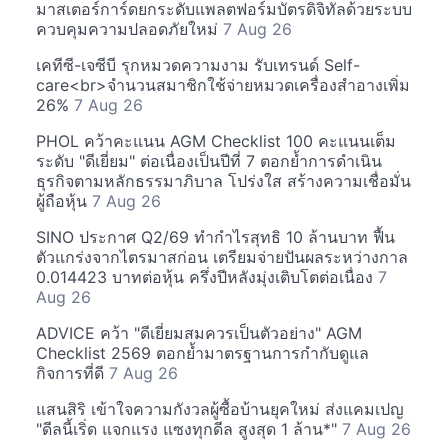
มาสเตอร์การ์ดยกระดับแพลตฟอร์มบัตรดิจิทัลด้วยระบบ
ควบคุมความปลอดภัยใหม่
7 Aug 26
เคทีซี-เจซีบี รุกหมวดความงาม รับเทรนด์ Self-
care<br>จำนวนสมาชิกใช้จ่ายหมวดเครื่องสำอางเพิ่ม
26%
7 Aug 26
PHOL คว้าคะแนน AGM Checklist 100 คะแนนเต็ม
ระดับ "ดีเยี่ยม" ต่อเนื่องเป็นปีที่ 7 ตอกย้ำการดำเนิน
ธุรกิจตามหลักธรรมาภิบาล โปร่งใส สร้างความเชื่อมั่น
ผู้ถือหุ้น
7 Aug 26
SINO ประกาศ Q2/69 ทำกำไรสุทธิ 10 ล้านบาท ฟื้น
ตัวแกร่งจากไตรมาสก่อน เตรียมจ่ายปันผลระหว่างกาล
0.014423 บาทต่อหุ้น ครึ่งปีหลังมุ่งเติบโตต่อเนื่อง
7
Aug 26
ADVICE คว้า "ดีเยี่ยมสมควรเป็นตัวอย่าง" AGM
Checklist 2569 ตอกย้ำมาตรฐานการกำกับดูแล
กิจการที่ดี
7 Aug 26
แสนสิริ เข้าใจความกังวลผู้ซื้อบ้านยุคใหม่ ส่งแคมเปญ
"ดีลนี้เริ่ด แจกแรง แซงทุกดีล สูงสุด 1 ล้าน*"
7 Aug 26