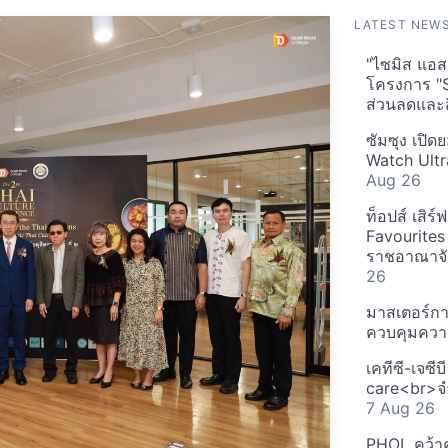
LATEST NEW
"ไซมิส แอสเ
โครงการ "
ส่วนลดและส
ซัมซุง เปิด
Watch Ultr
Aug 26
ท็อปส์ เสิร
Favourites
ราชอาณาจักร
26
มาสเตอร์กา
ควบคุมควา
เคทีซี-เจซี
care<br>จำ
7 Aug 26
PHOL คว้า