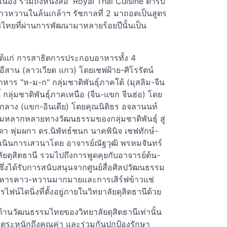
ื่อง รวมถึงหนังสือ 'Royal Thai Cuisine ตำรับ
คาวหวานในล้นเกล้าฯ รัชกาลที่ 2 มาถอดเป็นสูตร
าหารไทยที่ผ่านการพัฒนามาหลายร้อยปีนั้นเป็น
แก่ การสาธิตการประกอบอาหารทั้ง 4
คอีสาน (ลาวเวียด แกว) โดยเชฟฝ้าย-ศิโรรัตน์
าหาร "ห-ม-ก" กลุ่มชาติพันธุ์ภาคใต้ (มุสลิม-จีน
กลุ่มชาติพันธุ์ภาคเหนือ (จีน-แขก จีนฮ่อ) โดย
คกลาง (แขก-อินเดีย) โดยคุณนิติธร อจลานนท์
วามหลากหลายทางวัฒนธรรมของกลุ่มชาติพันธุ์ สู่
พุ่มผกา ดร.นิพัทธ์ชนก นาคพินิจ เชฟทักษ์-
ำเนินการเสวนาโดย อาจารย์ณัฐวุฒิ พรหมจันทร์
ยดุสิตธานี รวมไปถึงการพูดคุยกับอาจารย์ต้น-
ซึ่งได้รับการสนับสนุนจากศูนย์สื่อศิลปวัฒนธรรม
อาหารคาว-หวานมากมายและการเสิร์ฟข้าวแช่
์ไดนิ่งที่ตั้งอยู่ภายในวิทยาลัยดุสิตธานีด้วย
นด้านวัฒนธรรมไทยของวิทยาลัยดุสิตธานีเท่านั้น
ยตระหนักถึงคุณค่า และร่วมกันปกป้องรักษา