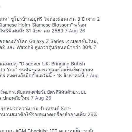
S
สท" ชูโปรบ้านอยู่ฟรี ไม่ต้องผ่อนนาน 3 ปี เจาะ 2
Siamese Holm-Siamese Blossom" พร้อม
ิทธิพิเศษถึง 31 สิงหาคม 2569
7 Aug 26
ยอดจองทั่วโลก Galaxy Z Series เจเนอเรชันใหม่,
a2 และ Watch9 สูงกว่ารุ่นก่อนหน้ากว่า 30%
7
์ฟแคมเปญ "Discover UK: Bringing British
 to You" ขนทัพของอร่อยและไอเท็มฮิตจากสห
 ส่งตรงถึงมือตั้งแต่วันนี้ - 18 สิงหาคมนี้
7 Aug
ร์ดยกระดับแพลตฟอร์มบัตรดิจิทัลด้วยระบบ
มปลอดภัยใหม่
7 Aug 26
บี รุกหมวดความงาม รับเทรนด์ Self-
นวนสมาชิกใช้จ่ายหมวดเครื่องสำอางเพิ่ม 26%
คะแนน AGM Checklist 100 คะแนนเต็ม ระดับ