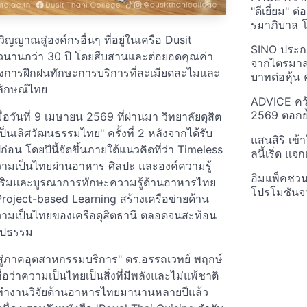
"ดีเยี่ยม" ต
รมาภิบาล โป
ิญญาณสู่องค์กรอื่นๆ ที่อยู่ในเครือ Dusit
SINO ประกา
มายาวนานกว่า 30 ปี โดยสืบสานและต่อยอดคุณค่า
จากไตรมาสก
ทั้งการฝึกฝนทักษะการบริการที่ละเมียดละไมและ
บาทต่อหุ้น ค
ลักษณ์ไทย
ADVICE คว้
2569 ตอกย้
่อวันที่ 9 เมษายน 2569 ที่ผ่านมา วิทยาลัยดุสิต
็นเลิศวัฒนธรรมไทย" ครั้งที่ 2 หลังจากได้รับ
แสนสิริ เข้
ปีก่อน โดยปีนี้จัดขึ้นภายใต้แนวคิดที่ว่า Timeless
ลนี้เริ่ด แ
วามเป็นไทยผ่านอาหาร ศิลปะ และองค์ความรู้
อิมแพ็คชว
งเสริมและบูรณาการทักษะความรู้ด้านอาหารไทย
โปรโมชันจ
oject-based Learning สร้างเครือข่ายด้าน
มเป็นไทยของเครือดุสิตธานี ตลอดจนสะท้อน
ูปธรรม
้าไปสู่ภาคอุตสาหกรรมบริการ" ดร.อรรถเวทย์ พฤกษ์
อว่าความเป็นไทยเป็นสิ่งที่มีพลังและไม่แพ้ชาติ
ะทำงานวิจัยด้านอาหารไทยมานานหลายปีแล้ว