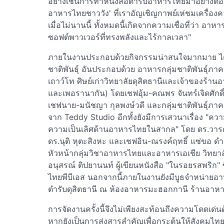
อย่างเช่นการทำหนังสือตำรับอาหารไทยมาอย่างต่อเน
อาหารไทยชาววัง' ที่เราอัญเชิญกาพย์เห่ชมเครื่อง
เมื่อไม่นานนี้ ทั้งหมดนี้เกิดจากความเชื่อที่ว่า อ
ซอฟต์พาวเวอร์ที่ทรงพลังและไร้กาลเวลา"
ภายในงานประกอบด้วยกิจกรรมน่าสนใจมากมาย ได้
ชาติพันธุ์ อันประกอบด้วย อาหารกลุ่มชาติพันธุ์ภา
เถาว์โท ศิษย์เก่าวิทยาลัยดุสิตธานีและเจ้าของร้านอ
และเพอรานากัน) โดยเชฟอุ้ม-คณพร จันทร์เจิดศักดิ์ 
เชฟนาย-มนัชญา กุลพงษ์วดี และกลุ่มชาติพันธุ์ภา
จาก Teddy Studio อีกทั้งยังมีการเสวนาเรื่อง "ค
ความเป็นเลิศด้านอาหารไทยในสากล" โดย ดร.วารดา 
ดร.นุติ หุตะสิงหะ และเชฟอิน-ณรงค์ฤทธิ์ แซ่ขอ ด
หัวหน้ากลุ่มวิชาอาหารไทยและอาหารเอเชีย วิทยาลั
อนุสรณ์ ติปยานนท์ ผู้เขียนหนังสือ "ในรอยรสพริก" 
ไทยพีบีเอส นอกจากนี้ภายในงานยังมีบูธจำหน่าย
ตำรับดุสิตธานี ณ ห้องอาหารมะฮอกกานี ร้านอาหารไฟน
การจัดงานครั้งนี้จึงไม่เพียงสะท้อนถึงความโดดเด่
หากยังเป็นการส่งสารสำคัญเพื่อกระตุ้นให้สังคมไท