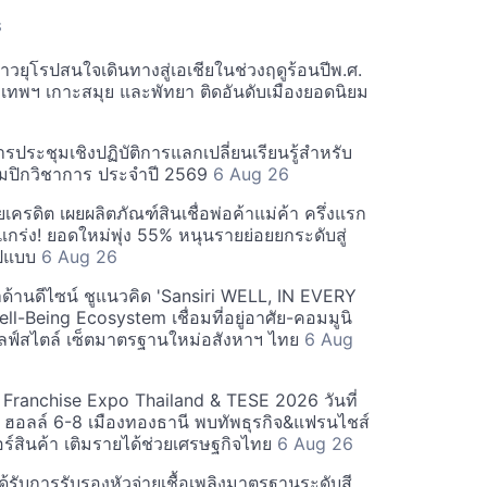
S
วยุโรปสนใจเดินทางสู่เอเชียในช่วงฤดูร้อนปีพ.ศ.
ุงเทพฯ เกาะสมุย และพัทยา ติดอันดับเมืองยอดนิยม
รประชุมเชิงปฏิบัติการแลกเปลี่ยนเรียนรู้สำหรับ
อลิมปิกวิชาการ ประจำปี 2569
6 Aug 26
รดิต เผยผลิตภัณฑ์สินเชื่อพ่อค้าแม่ค้า ครึ่งแรก
กร่ง! ยอดใหม่พุ่ง 55% หนุนรายย่อยยกระดับสู่
รูปแบบ
6 Aug 26
นำด้านดีไซน์ ชูแนวคิด 'Sansiri WELL, IN EVERY
ell-Being Ecosystem เชื่อมที่อยู่อาศัย-คอมมูนิ
-ไลฟ์สไตล์ เซ็ตมาตรฐานใหม่อสังหาฯ ไทย
6 Aug
้ Franchise Expo Thailand & TESE 2026 วันที่
 ฮอลล์ 6-8 เมืองทองธานี พบทัพธุรกิจ&แฟรนไชส์
ร์สินค้า เติมรายได้ช่วยเศรษฐกิจไทย
6 Aug 26
ด้รับการรับรองหัวจ่ายเชื้อเพลิงมาตรฐานระดับสี