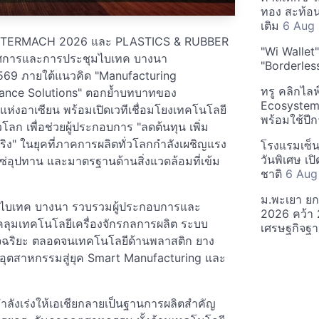
ทอง สะท้อ
เติม
6 Aug
งาน INTERMACH 2026 และ PLASTICS & RUBBER
"Wi Wallet
รศการและการประชุมไบเทค บางนา
"Borderles
569 ภายใต้แนวคิด "Manufacturing
ทรู คลิกไล
mance Solutions" ตอกย้ำบทบาทของ
Ecosystem 
งอาเซียน พร้อมเปิดเวทีเชื่อมโยงเทคโนโลยี
พร้อมใช้ปี
โลก เพื่อช่วยผู้ประกอบการ "ลดต้นทุน เพิ่ม
จริง" ในยุคที่ภาคการผลิตทั่วโลกกำลังเผชิญแรง
โรงแรมเซ็น
วันพิเศษ เป
่อุปทาน และมาตรฐานด้านสิ่งแวดล้อมที่เข้ม
ชาติ
6 Aug
ม.พะเยา ยก
ของไบเทค บางนา รวบรวมผู้ประกอบการและ
2026 คว้า 
คลุมเทคโนโลยีเครื่องจักรกลการผลิต ระบบ
เศรษฐกิจฐ
อัจฉริยะ ตลอดจนเทคโนโลยีด้านพลาสติก ยาง
อุตสาหกรรมสู่ยุค Smart Manufacturing และ
กำลังเร่งให้เอเชียกลายเป็นฐานการผลิตสำคัญ