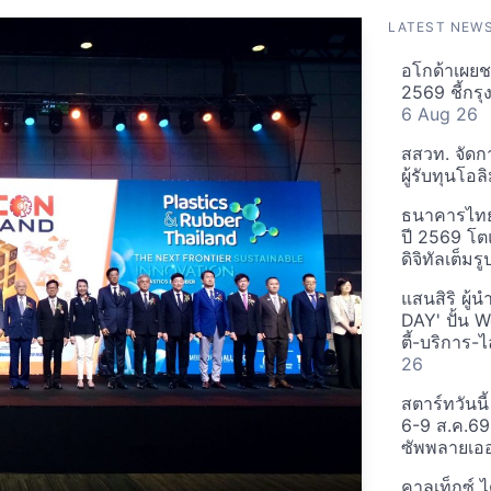
LATEST NEW
อโกด้าเผยชา
2569 ชี้กร
6 Aug 26
สสวท. จัดกา
ผู้รับทุนโ
ธนาคารไทยเค
ปี 2569 โตแ
ดิจิทัลเต็ม
แสนสิริ ผู้
DAY' ปั้น W
ตี้-บริการ
26
สตาร์ทวันนี
6-9 ส.ค.69
ซัพพลายเออ
คาลเท็กซ์ ไ