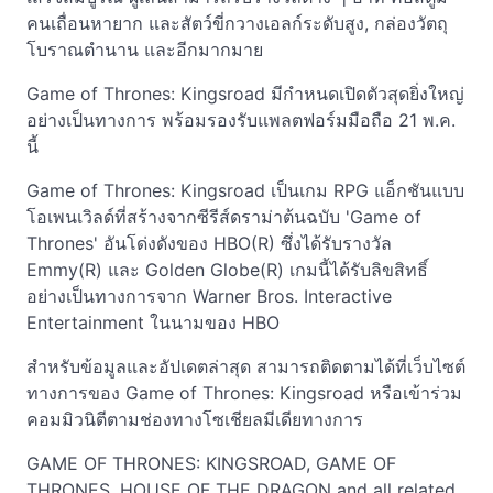
คนเถื่อนหายาก และสัตว์ขี่กวางเอลก์ระดับสูง, กล่องวัตถุ
โบราณตำนาน และอีกมากมาย
Game of Thrones: Kingsroad มีกำหนดเปิดตัวสุดยิ่งใหญ่
อย่างเป็นทางการ พร้อมรองรับแพลตฟอร์มมือถือ 21 พ.ค.
นี้
Game of Thrones: Kingsroad เป็นเกม RPG แอ็กชันแบบ
โอเพนเวิลด์ที่สร้างจากซีรีส์ดราม่าต้นฉบับ 'Game of
Thrones' อันโด่งดังของ HBO(R) ซึ่งได้รับรางวัล
Emmy(R) และ Golden Globe(R) เกมนี้ได้รับลิขสิทธิ์
อย่างเป็นทางการจาก Warner Bros. Interactive
Entertainment ในนามของ HBO
สำหรับข้อมูลและอัปเดตล่าสุด สามารถติดตามได้ที่เว็บไซต์
ทางการของ Game of Thrones: Kingsroad หรือเข้าร่วม
คอมมิวนิตีตามช่องทางโซเชียลมีเดียทางการ
GAME OF THRONES: KINGSROAD, GAME OF
THRONES, HOUSE OF THE DRAGON and all related