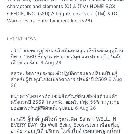
characters and elements (C) & (TM) HOME BOX
OFFICE, INC. (s26) All rights reserved. (TM) & (C)
Warner Bros. Entertainment Inc. (s26)
LATEST NEWS
อโกด้าเผยชาวยุโรปสนใจเดินทางสู่เอเชียในช่วงฤดูร้อน
ปีพ.ศ. 2569 ชี้กรุงเทพฯ เกาะสมุย และพัทยา ติดอันดับ
เมืองยอดนิยม
6 Aug 26
สสวท. จัดการประชุมเชิงปฏิบัติการแลกเปลี่ยนเรียนรู้
สำหรับผู้รับทุนโอลิมปิกวิชาการ ประจำปี 2569
6 Aug
26
ธนาคารไทยเครดิต เผยผลิตภัณฑ์สินเชื่อพ่อค้าแม่ค้า
ครึ่งแรกปี 2569 โตแกร่ง! ยอดใหม่พุ่ง 55% หนุนราย
ย่อยยกระดับสู่ดิจิทัลเต็มรูปแบบ
6 Aug 26
แสนสิริ ผู้นำด้านดีไซน์ ชูแนวคิด 'Sansiri WELL, IN
EVERY DAY' ปั้น Well-Being Ecosystem เชื่อมที่อยู่
อาศัย-คอมมูนิตี้-บริการ-ไลฟ์สไตล์ เซ็ตมาตรฐานใหม่