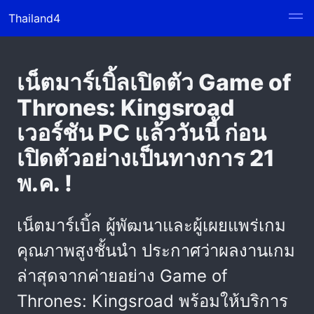
Thailand4
เน็ตมาร์เบิ้ลเปิดตัว Game of
Thrones: Kingsroad
เวอร์ชัน PC แล้ววันนี้ ก่อน
เปิดตัวอย่างเป็นทางการ 21
พ.ค. !
เน็ตมาร์เบิ้ล ผู้พัฒนาและผู้เผยแพร่เกม
คุณภาพสูงชั้นนำ ประกาศว่าผลงานเกม
ล่าสุดจากค่ายอย่าง Game of
Thrones: Kingsroad พร้อมให้บริการ