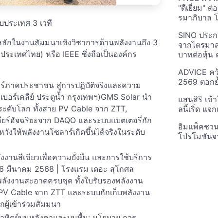
"ดีเยี่ยม" ต
รมาภิบาล โป
บประเทศ 3 เวที
SINO ประกา
ุนหลักในงานสัมมนาเชิงวิชาการด้านพลังงานถึง 3
จากไตรมาสก
ระเทศไทย) หรือ IEEE ซึ่งถือเป็นองค์กร
บาทต่อหุ้น ค
ADVICE คว้
2569 ตอกย้
์ภาคประชาชน สู่การปฏิบัติจริงและความ
บอร์เคลีย์ ประตูน้ำ กรุงเทพฯ)GMS Solar นำ
แสนสิริ เข้
ะดับโลก ทั้งสาย PV Cable จาก ZTT,
ลนี้เริ่ด แ
ียร์อัจฉริยะจาก DAQO และระบบแบตเตอรี่กัก
อิมแพ็คชว
วังให้พลังงานโซลาร์เกิดขึ้นได้จริงในระดับ
โปรโมชันจ
านสีเขียวเพื่อความยั่งยืน และการใช้บริการ
26 มีนาคม 2568 | โรงแรม เดอะ สุโกศล
ลังงานสะอาดครบชุด ทั้งใบรับรองพลังงาน
 PV Cable จาก ZTT และระบบกักเก็บพลังงาน
ผู้เข้าร่วมสัมมนา
าทิตย์บนหลังคาและบนพื้น: นโยบาย การ