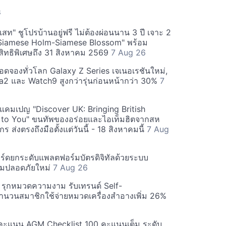
S
สท" ชูโปรบ้านอยู่ฟรี ไม่ต้องผ่อนนาน 3 ปี เจาะ 2
Siamese Holm-Siamese Blossom" พร้อม
ิทธิพิเศษถึง 31 สิงหาคม 2569
7 Aug 26
ยอดจองทั่วโลก Galaxy Z Series เจเนอเรชันใหม่,
a2 และ Watch9 สูงกว่ารุ่นก่อนหน้ากว่า 30%
7
์ฟแคมเปญ "Discover UK: Bringing British
 to You" ขนทัพของอร่อยและไอเท็มฮิตจากสห
 ส่งตรงถึงมือตั้งแต่วันนี้ - 18 สิงหาคมนี้
7 Aug
ร์ดยกระดับแพลตฟอร์มบัตรดิจิทัลด้วยระบบ
มปลอดภัยใหม่
7 Aug 26
บี รุกหมวดความงาม รับเทรนด์ Self-
นวนสมาชิกใช้จ่ายหมวดเครื่องสำอางเพิ่ม 26%
คะแนน AGM Checklist 100 คะแนนเต็ม ระดับ