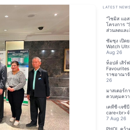
LATEST NEW
"ไซมิส แอสเ
โครงการ "
ส่วนลดและส
ซัมซุง เปิด
Watch Ultr
Aug 26
ท็อปส์ เสิร
Favourites
ราชอาณาจักร
26
มาสเตอร์กา
ควบคุมควา
เคทีซี-เจซี
care<br>จำ
7 Aug 26
PHOL คว้า