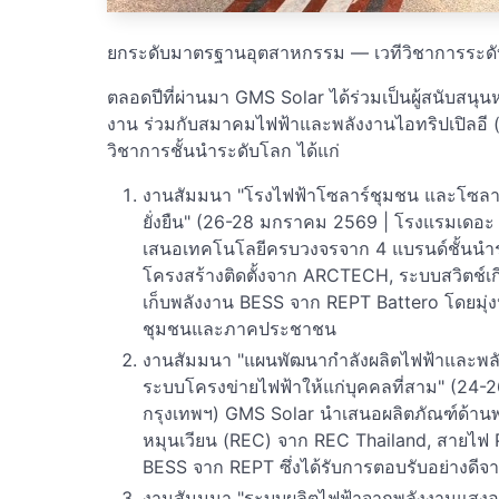
ยกระดับมาตรฐานอุตสาหกรรม — เวทีวิชาการระดั
ตลอดปีที่ผ่านมา GMS Solar ได้ร่วมเป็นผู้สนับสน
งาน ร่วมกับสมาคมไฟฟ้าและพลังงานไอทริปเปิลอี (ป
วิชาการชั้นนำระดับโลก ได้แก่
งานสัมมนา "โรงไฟฟ้าโซลาร์ชุมชน และโซลาร
ยั่งยืน" (26-28 มกราคม 2569 | โรงแรมเดอะ เ
เสนอเทคโนโลยีครบวงจรจาก 4 แบรนด์ชั้นนำร
โครงสร้างติดตั้งจาก ARCTECH, ระบบสวิตช์เก
เก็บพลังงาน BESS จาก REPT Battero โดยมุ่งห
ชุมชนและภาคประชาชน
งานสัมมนา "แผนพัฒนากำลังผลิตไฟฟ้าและพลังง
ระบบโครงข่ายไฟฟ้าให้แก่บุคคลที่สาม" (24-
กรุงเทพฯ) GMS Solar นำเสนอผลิตภัณฑ์ด้านพ
หมุนเวียน (REC) จาก REC Thailand, สายไฟ
BESS จาก REPT ซึ่งได้รับการตอบรับอย่างดีจาก
งานสัมมนา "ระบบผลิตไฟฟ้าจากพลังงานแสงอ