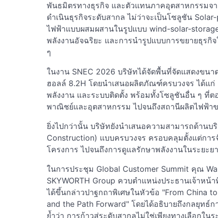
พันธมิตรทางธุรกิจ และตัวแทนภาคอุตสาหกรรมจากทั
ดำเนินธุรกิจระดับสากล ไม่ว่าจะเป็นโซลูชัน Sol
ไฟฟ้าแบบผสมผสานในรูปแบบ wind-solar-storag
พลังงานอัจฉริยะ และการนำรูปแบบการขยายธุรกิจใ
ๆ
ในงาน SNEC 2026 บริษัทได้จัดพื้นที่จัดแสดง
ฮอลล์ 8.2H โดยนำเสนอผลิตภัณฑ์ครบวงจร ได้แก่ แ
พลังงาน และระบบติดตั้ง พร้อมทั้งโซลูชันอื่น ๆ ท
พาณิชย์และอุตสาหกรรม ไปจนถึงสถานีผลิตไฟฟ้า
ยิ่งไปกว่านั้น บริษัทยังนำเสนอความสามารถด้าน
Construction) แบบครบวงจร ครอบคลุมตั้งแต่การ
โครงการ ไปจนถึงการดูแลรักษาพลังงานในระยะย
ในการประชุม Global Customer Summit คุณ Wanf
SKYWORTH Group ควบตำแหน่งประธานเจ้าหน้า
ได้ขึ้นกล่าวปาฐกถาพิเศษในหัวข้อ "From China 
and the Path Forward" โดยได้อธิบายถึงกลยุทธ์ก
ย้ำว่า การก้าวสู่ระดับสากลไม่ใช่เพียงทางเลือกใน