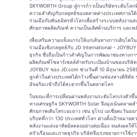
SKYWORTH Group สู่การก้าวเป็นบริษัทระดับโลกท
ความสำคัญกับกลยุทธ์ของตลาดต่างประเทศภายใต้แน
ร่วมมือกับพันธมิตรทั่วโลกเพื่อสร้างระบบพลังงานส
ศักยภาพผลิตภัณฑ์ ความเป็นเลิศด้านบริการ และพล
เพื่อเสริมความแข็งแกร่งให้แก่เส้นทางการเติบ
ร่วมมือเชิงกลยุทธ์กับ JD International - JOYBU
ธุรกิจ ซึ่งถือเป็นก้าวสำคัญในการพัฒนาช่องทางก
ผลิตภัณฑ์โซลาร์เซลล์สำหรับระเบียงบ้านของบริษั
JOYBUY ของ JD.com ช่วงวันที่ 10 มิถุนายน 2569 
ลูกค้าในต่างประเทศได้กว้างขึ้นผ่านช่องทางดิจิทั
อัจฉริยะเข้าถึงได้สะดวกขึ้นในตลาดโลก
ในขณะที่การเปลี่ยนผ่านพลังงานระดับโลกเร่งตัวขึ
ทางเศรษฐกิจ SKYWORTH Solar จึงมุ่งเน้นตลาดสำค
ศักยภาพเติบโตระยะยาว เช่น ยุโรป เอเชียตะวันออ
บริบทที่กว่า 130 ประเทศทั่วโลก ต่างตั้งเป้าหมา
พลังงานแสงอาทิตย์ลดลงอย่างต่อเนื่อง จนส่งผลให
ครัวเรือนและภาคธุรกิจ บริษัทจึงเร่งขยายการใช้