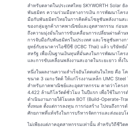
สำหรับตลาดในประเทศไทย SKYWORTH Solar ยังคงเด
พันธมิตร ความร่วมมือทางการเงิน การพัฒนาโครงกา
มือกับพันธมิตรไทยในการคิดค้นโซลูชันพลังงานส
ของกลุ่มลูกค้าภาคพาณิชย์และอุตสาหกรรม ก่อนหน
ถึงความมุ่งมั่นในการขับเคลื่อนการเปลี่ยนผ่านด
การจับมือกับพันธมิตรในประเทศ และโซลูชันทางกา
ยุทธ์กับธนาคารไอซีบีซี (ICBC Thai) แล้ว บริษัทยั
สหรัฐ เพื่อเป็นฐานเงินทุนที่มั่นคงในการพัฒนาโค
และการขับเคลื่อนพลังงานสะอาดในระยะยาว ทั้งใ
หนึ่งในผลงานความสำเร็จอันโดดเด่นในไทย คือ โคร
ขนาด 3 เมกะวัตต์ ให้แก่โรงงานเหล็ก UMC Steel ใน
สำหรับภาคพาณิชย์และอุตสาหกรรม คาดว่าโครงก
4.422 ล้านกิโลวัตต์ชั่วโมง ในปีแรก เพื่อใช้ใน
ดำเนินงานภายใต้โมเดล BOT (Build-Operate-Trans
ทั้งหมด ตั้งแต่การลงทุน การก่อสร้าง ไปจนถึงการ
ศักยภาพที่แท้จริงในการบริหารจัดการและส่งมอบ
ไม่เพียงแต่ภาคอุตสาหกรรมเท่านั้น สำหรับวิถีชีวิ