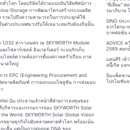
่วโลก โดยบริษัทได้ร่วมแบ่งปันวิสัยทัศน์การ
"ดีเยี่ยม" ต
ar-plus-Storage การพัฒนาโครงสร้างระบบผลิต
รมาภิบาล โป
e รวมไปถึงความสามารถในการประยุกต์ใช้
SINO ประกา
นต่างประเทศมาปรับให้เหมาะสมกับท้องถิ่นนั้น
จากไตรมาสก
บาทต่อหุ้น ค
ขนาด 1,032 ตารางเมตร ณ SKYWORTH Module
ADVICE คว้
2569 ตอกย้
ผงโซลาร์เซลล์ อินเวอร์เตอร์ ระบบกักเก็บ
ี่ตอบโจทย์ความต้องการตั้งแต่ภาคครัวเรือน ภาค
แสนสิริ เข้
ขนาดใหญ่
ลนี้เริ่ด แ
บริการ EPC (Engineering Procurement and
อิมแพ็คชว
โปรโมชันจ
จัดหาผลิตภัณฑ์ การออกแบบโซลูชัน การส่งมอบ
าว
ei Qu ประธานเจ้าหน้าที่ฝ่ายการลงทุนของ
ที่บริหารและกรรมการของ SKYWORTH Solar
to the World: SKYWORTH Solar Global Vision
ารขยายธุรกิจไปยังหลายตลาดทั่วโลก พร้อมเน้น
ระยะสั้น แต่เป็นการต่อยอด DNA ของ