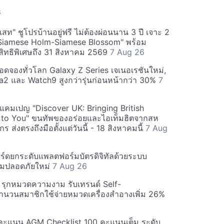
S
สท" ชูโปรบ้านอยู่ฟรี ไม่ต้องผ่อนนาน 3 ปี เจาะ 2
Siamese Holm-Siamese Blossom" พร้อม
ิทธิพิเศษถึง 31 สิงหาคม 2569
7 Aug 26
ยอดจองทั่วโลก Galaxy Z Series เจเนอเรชันใหม่,
a2 และ Watch9 สูงกว่ารุ่นก่อนหน้ากว่า 30%
7
์ฟแคมเปญ "Discover UK: Bringing British
 to You" ขนทัพของอร่อยและไอเท็มฮิตจากสห
 ส่งตรงถึงมือตั้งแต่วันนี้ - 18 สิงหาคมนี้
7 Aug
ร์ดยกระดับแพลตฟอร์มบัตรดิจิทัลด้วยระบบ
มปลอดภัยใหม่
7 Aug 26
บี รุกหมวดความงาม รับเทรนด์ Self-
นวนสมาชิกใช้จ่ายหมวดเครื่องสำอางเพิ่ม 26%
คะแนน AGM Checklist 100 คะแนนเต็ม ระดับ