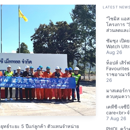
LATEST NEW
"ไซมิส แอสเ
โครงการ "
ส่วนลดและส
ซัมซุง เปิด
Watch Ultr
Aug 26
ท็อปส์ เสิร
Favourites
ราชอาณาจักร
26
มาสเตอร์กา
ควบคุมควา
เคทีซี-เจซี
care<br>จำ
7 Aug 26
ธ์ระยะ 5 ปีแก่ลูกค้า ตัวแทนจำหน่าย
PHOL คว้า