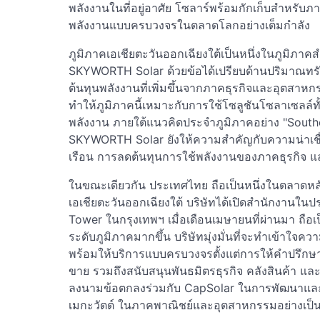
พลังงานในที่อยู่อาศัย โซลาร์พร้อมกักเก็บสำหรั
พลังงานแบบครบวงจรในตลาดโลกอย่างเต็มกำลัง
ภูมิภาคเอเชียตะวันออกเฉียงใต้เป็นหนึ่งในภูมิภา
SKYWORTH Solar ด้วยข้อได้เปรียบด้านปริมาณทรัพ
ต้นทุนพลังงานที่เพิ่มขึ้นจากภาคธุรกิจและอุตส
ทำให้ภูมิภาคนี้เหมาะกับการใช้โซลูชันโซลาเซลล์
พลังงาน ภายใต้แนวคิดประจำภูมิภาคอย่าง "Southe
SKYWORTH Solar ยังให้ความสำคัญกับความน่าเชื
เรือน การลดต้นทุนการใช้พลังงานของภาคธุรกิจ แล
ในขณะเดียวกัน ประเทศไทย ถือเป็นหนึ่งในตลาดห
เอเชียตะวันออกเฉียงใต้ บริษัทได้เปิดสำนักงาน
Tower ในกรุงเทพฯ เมื่อเดือนเมษายนที่ผ่านมา ถือเ
ระดับภูมิภาคมากขึ้น บริษัทมุ่งมั่นที่จะทำเข้าใจค
พร้อมให้บริการแบบครบวงจรตั้งแต่การให้คำปรึกษ
ขาย รวมถึงสนับสนุนพันธมิตรธุรกิจ คลังสินค้า แ
ลงนามข้อตกลงร่วมกับ CapSolar ในการพัฒนาแล
เมกะวัตต์ ในภาคพาณิชย์และอุตสาหกรรมอย่างเป็