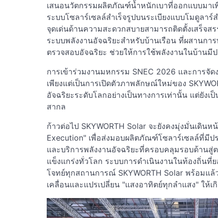
เสนอนวัตกรรมผลิตภัณฑ์น้ำหนักเบาที่ออกแบบมาเพ
ระบบโซลาร์เซลล์สำเร็จรูปบนระเบียงแบบโมดูลาร์สำห
จุดเด่นด้านความสะดวกสบายสามารถติดตั้งเสร็จส
ระบบพลังงานอัจฉริยะสำหรับบ้านเรือน ที่ผสานกา
ตรวจสอบอัจฉริยะ ช่วยให้การใช้พลังงานในบ้านมีป
การเข้าร่วมงานมหกรรม SNEC 2026 และการจัดงาน
เพียงแต่เป็นการเปิดตัวภาพลักษณ์ใหม่ของ SKYWO
อัจฉริยะระดับโลกอย่างเป็นทางการเท่านั้น แต่ยัง
สากล
ก้าวต่อไป SKYWORTH Solar จะยังคงมุ่งมั่นเดินหน
Execution" เพื่อส่งมอบผลิตภัณฑ์โซลาร์เซลล์ที่มีประส
และบริการพลังงานอัจฉริยะที่ครอบคลุมรอบด้านสู่
แข็งแกร่งทั่วโลก ระบบการดำเนินงานในท้องถิ่นที่
โจทย์ทุกสถานการณ์ SKYWORTH Solar พร้อมแล้วที่จ
เคลื่อนและแปรเปลี่ยน "แสงอาทิตย์ทุกลำแสง" ให้เ