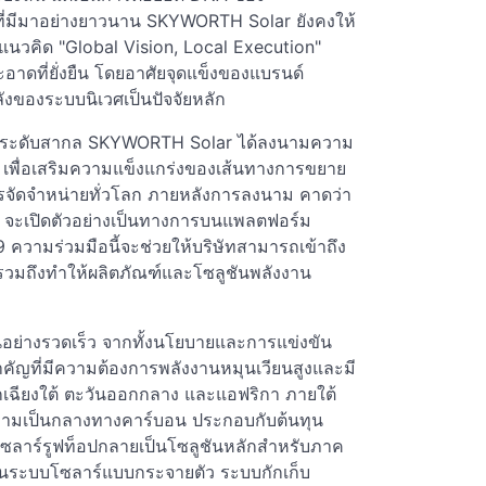
ี่มีมาอย่างยาวนาน SKYWORTH Solar ยังคงให้
วคิด "Global Vision, Local Execution"
ะอาดที่ยั่งยืน โดยอาศัยจุดแข็งของแบรนด์
ังของระบบนิเวศเป็นปัจจัยหลัก
โตในระดับสากล SKYWORTH Solar ได้ลงนามความ
Y เพื่อเสริมความแข็งแกร่งของเส้นทางการขยาย
ารจัดจำหน่ายทั่วโลก ภายหลังการลงนาม คาดว่า
ท จะเปิดตัวอย่างเป็นทางการบนแพลตฟอร์ม
ความร่วมมือนี้จะช่วยให้บริษัทสามารถเข้าถึง
ล รวมถึงทำให้ผลิตภัณฑ์และโซลูชันพลังงาน
้นอย่างรวดเร็ว จากทั้งนโยบายและการแข่งขัน
ัญที่มีความต้องการพลังงานหมุนเวียนสูงและมี
กเฉียงใต้ ตะวันออกกลาง และแอฟริกา ภายใต้
ยความเป็นกลางทางคาร์บอน ประกอบกับต้นทุน
้โซลาร์รูฟท็อปกลายเป็นโซลูชันหลักสำหรับภาค
งานระบบโซลาร์แบบกระจายตัว ระบบกักเก็บ