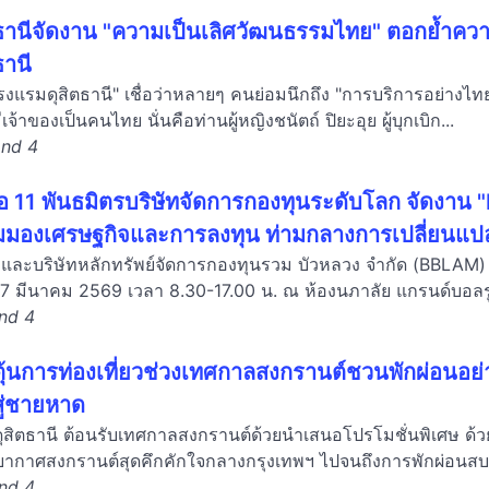
ตธานีจัดงาน "ความเป็นเลิศวัฒนธรรมไทย" ตอกย้ำควา
ธานี
"โรงแรมดุสิตธานี" เชื่อว่าหลายๆ คนย่อมนึกถึง "การบริการอย่าง
จ้าของเป็นคนไทย นั่นคือท่านผู้หญิงชนัตถ์ ปิยะอุย ผู้บุกเบิก...
and 4
อ 11 พันธมิตรบริษัทจัดการกองทุนระดับโลก จัดงา
ุมมองเศรษฐกิจและการลงทุน ท่ามกลางการเปลี่ยนแ
และบริษัทหลักทรัพย์จัดการกองทุนรวม บัวหลวง จำกัด (BBLAM
่ 27 มีนาคม 2569 เวลา 8.30-17.00 น. ณ ห้องนภาลัย แกรนด์บอลรู
and 4
ตุ้นการท่องเที่ยวช่วงเทศกาลสงกรานต์ชวนพักผ่อนอย่
สู่ชายหาด
ุสิตธานี ต้อนรับเทศกาลสงกรานต์ด้วยนำเสนอโปรโมชั่นพิเศษ ด้
รยากาศสงกรานต์สุดคึกคักใจกลางกรุงเทพฯ ไปจนถึงการพักผ่อนสบา
and 4