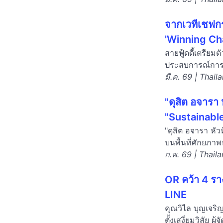
จากเวทีเชฟกร
'Winning Ch
สายฟู้ดดี้เตรีย
ประสบการณ์การรั
มี.ค. 69 | Thail
"ดุสิต อจารา 
"Sustainabl
"ดุสิต อจารา หัว
บนพื้นที่ศักยภาพ
ก.พ. 69 | Thail
OR คว้า 4 ร
LINE
คุณวิไล บุญเจริ
ตั้งเสงี่ยมวิสัย 