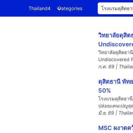
Thailand4
Categories
วิทยาลัยดุส
Undiscover
วิทยาลัยดุสิตธา
Undiscovered Pa
ก.ค. 69 | Thail
ดุสิตธานี พัท
50%
โรงแรมดุสิตธานี
ปล่อยแคมเปญสุดพ
มิ.ย. 69 | Thail
MSC ผงาดคว้