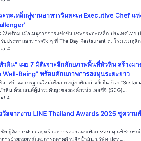
ะทะเหล็กสู่จานอาหารริมทะเล Executive Chef แห่งดุ
allenger'
มตัวให้พร้อม เมื่อเมนูจากการแข่งขัน เชฟกระทะเหล็ก ประเทศไทย 
บประทานอาหารจริง ๆ ที่ The Bay Restaurant ณ โรงแรมดุสิตธาน
and 4
หัวหิน" เผย 7 มิติเจาะลึกศักยภาพพื้นที่หัวหิน สร้างม
e Well-Being" พร้อมศักยภาพการลงทุนระยะยาว
หิน" สร้างมาตรฐานใหม่เพื่อการอยู่อาศัยอย่างยั่งยืน ด้วย "Susta
หัวหิน ด้วยเลนส์ผู้นำระดับสูงขององค์กรทั้ง เอสซีจี (SCG)...
and 4
างวัลจากงาน LINE Thailand Awards 2025 ชูความส
ญชัย ผู้จัดการฝ่ายกลยุทธ์และการตลาดคาเฟ่อเมซอน คุณพิชาภรณ์ ว
ผู้จัดการฝ่ายกลยุทธ์และการตลาดค้าปลีกน้ำมัน บริษัท ปตท....