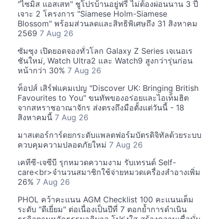
"ไซมิส แอสเสท" ชูโปรบ้านอยู่ฟรี ไม่ต้องผ่อนนาน 3 ปี
เจาะ 2 โครงการ "Siamese Holm-Siamese
Blossom" พร้อมส่วนลดและสิทธิพิเศษถึง 31 สิงหาคม
2569
7 Aug 26
ซัมซุง เปิดยอดจองทั่วโลก Galaxy Z Series เจเนอเร
ชันใหม่, Watch Ultra2 และ Watch9 สูงกว่ารุ่นก่อน
หน้ากว่า 30%
7 Aug 26
ท็อปส์ เสิร์ฟแคมเปญ "Discover UK: Bringing British
Favourites to You" ขนทัพของอร่อยและไอเท็มฮิต
จากสหราชอาณาจักร ส่งตรงถึงมือตั้งแต่วันนี้ - 18
สิงหาคมนี้
7 Aug 26
มาสเตอร์การ์ดยกระดับแพลตฟอร์มบัตรดิจิทัลด้วยระบบ
ควบคุมความปลอดภัยใหม่
7 Aug 26
เคทีซี-เจซีบี รุกหมวดความงาม รับเทรนด์ Self-
care<br>จำนวนสมาชิกใช้จ่ายหมวดเครื่องสำอางเพิ่ม
26%
7 Aug 26
PHOL คว้าคะแนน AGM Checklist 100 คะแนนเต็ม
ระดับ "ดีเยี่ยม" ต่อเนื่องเป็นปีที่ 7 ตอกย้ำการดำเนิน