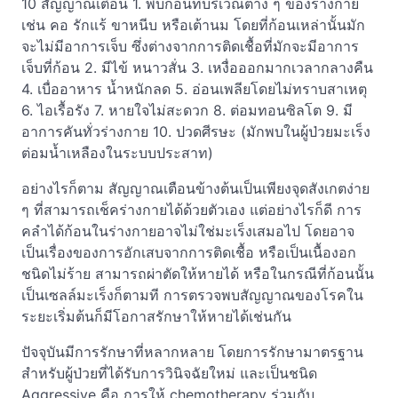
10 สัญญาณเตือน 1. พบก้อนที่บริเวณต่าง ๆ ของร่างกาย
เช่น คอ รักแร้ ขาหนีบ หรือเต้านม โดยที่ก้อนเหล่านั้นมัก
จะไม่มีอาการเจ็บ ซึ่งต่างจากการติดเชื้อที่มักจะมีอาการ
เจ็บที่ก้อน 2. มีไข้ หนาวสั่น 3. เหงื่อออกมากเวลากลางคืน
4. เบื่ออาหาร น้ำหนักลด 5. อ่อนเพลียโดยไม่ทราบสาเหตุ
6. ไอเรื้อรัง 7. หายใจไม่สะดวก 8. ต่อมทอนซิลโต 9. มี
อาการคันทั่วร่างกาย 10. ปวดศีรษะ (มักพบในผู้ป่วยมะเร็ง
ต่อมน้ำเหลืองในระบบประสาท)
อย่างไรก็ตาม สัญญาณเตือนข้างต้นเป็นเพียงจุดสังเกตง่าย
ๆ ที่สามารถเช็คร่างกายได้ด้วยตัวเอง แต่อย่างไรก็ดี การ
คลำได้ก้อนในร่างกายอาจไม่ใช่มะเร็งเสมอไป โดยอาจ
เป็นเรื่องของการอักเสบจากการติดเชื้อ หรือเป็นเนื้องอก
ชนิดไม่ร้าย สามารถผ่าตัดให้หายได้ หรือในกรณีที่ก้อนนั้น
เป็นเซลล์มะเร็งก็ตามที การตรวจพบสัญญาณของโรคใน
ระยะเริ่มต้นก็มีโอกาสรักษาให้หายได้เช่นกัน
ปัจจุบันมีการรักษาที่หลากหลาย โดยการรักษามาตรฐาน
สำหรับผู้ป่วยที่ได้รับการวินิจฉัยใหม่ และเป็นชนิด
Aggressive คือ การให้ chemotherapy ร่วมกับ