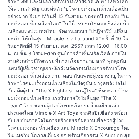
รักษาได้ดี และมีโอกาสรักษาให้หายขาดได้ ทำให้ทั่วโลก
ให้ความสำคัญ และตื่นตัวกับโรคมะเร็งต่อมน้ำเหลืองเป็น
อย่างมาก จึงยกให้วันที่ 15 กันยายน ของทุกปี ตรงกับ "วัน
มะเร็งต่อมน้ำเหลืองโลก" ในปีนี้ "ชมรมโรคมะเร็งต่อมน้ำ
เหลืองแห่งประเทศไทย" จัดงานเสวนา "ปาฏิหาริย์ เปลี่ยน
มะเร็ง ให้เป็นสุข : Miracle is all around X" ครั้งที่ 10 ใน
วันอาทิตย์ที่ 15 กันยายน พ.ศ. 2567 เวลา 12.00 - 16.00
น. ณ ชั้น 3 โซน Eden ศูนย์การค้าเซ็นทรัลเวิลด์ ภายใน
งานดังกล่าวมีกิจกรรมที่น่าสนใจมากมาย อาทิ พูดคุยกับ
แพทย์ผู้เชี่ยวชาญเจาะลึกถึงนวัตกรรมใหม่การรักษาโรค
มะเร็งต่อมน้ำเหลือง ถาม-ตอบ กับแพทย์ผู้เชี่ยวชาญในการ
รักษาโรคมะเร็งต่อมน้ำเหลืองในปัจจุบัน มาจุดพลังใจไป
กับอดีตผู้ป่วย "The X Fighters : คนสู้โรค" ที่หายจากโรค
มะเร็งต่อมน้ำเหลือง แรงบันดาลใจไม่สิ้นสุด "The X
Team" โดย ชมรมผู้ป่วยโรคมะเร็งต่อมน้ำเหลืองแห่ง
ประเทศไทย Miracle X Art Toys จากศิลปินชื่อดัง พร้อม
กับแรงบันดาลใจในการสร้างสรรค์ผลงานเพื่อช่วยผู้ป่วย
โรคมะเร็งต่อมน้ำเหลือง และ Miracle X Encourage โดย
วิน เมธวิน โอภาสเอี่ยมขจร พร้อมกิจกรรม X Auction สุด