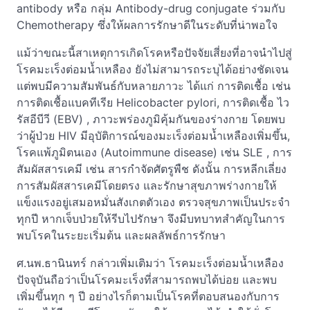
antibody หรือ กลุ่ม Antibody-drug conjugate ร่วมกับ
Chemotherapy ซึ่งให้ผลการรักษาดีในระดับที่น่าพอใจ
แม้ว่าขณะนี้สาเหตุการเกิดโรคหรือปัจจัยเสี่ยงที่อาจนำไปสู่
โรคมะเร็งต่อมน้ำเหลือง ยังไม่สามารถระบุได้อย่างชัดเจน
แต่พบมีความสัมพันธ์กับหลายภาวะ ได้แก่ การติดเชื้อ เช่น
การติดเชื้อแบคทีเรีย Helicobacter pylori, การติดเชื้อ ไว
รัสอีบีวี (EBV) , ภาวะพร่องภูมิคุ้มกันของร่างกาย โดยพบ
ว่าผู้ป่วย HIV มีอุบัติการณ์ของมะเร็งต่อมน้ำเหลืองเพิ่มขึ้น,
โรคแพ้ภูมิตนเอง (Autoimmune disease) เช่น SLE , การ
สัมผัสสารเคมี เช่น สารกำจัดศัตรูพืช ดังนั้น การหลีกเลี่ยง
การสัมผัสสารเคมีโดยตรง และรักษาสุขภาพร่างกายให้
แข็งแรงอยู่เสมอหมั่นสังเกตตัวเอง ตรวจสุขภาพเป็นประจำ
ทุกปี หากเจ็บป่วยให้รีบไปรักษา จึงมีบทบาทสำคัญในการ
พบโรคในระยะเริ่มต้น และผลลัพธ์การรักษา
ศ.นพ.ธานินทร์ กล่าวเพิ่มเติมว่า โรคมะเร็งต่อมน้ำเหลือง
ปัจจุบันถือว่าเป็นโรคมะเร็งที่สามารถพบได้บ่อย และพบ
เพิ่มขึ้นทุก ๆ ปี อย่างไรก็ตามเป็นโรคที่ตอบสนองกับการ