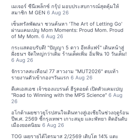
เมเจอร์ ซีนีเพล็กซ์ กรุ้ป มอบประสบการณ์สุดคุ้มให้
สมาชิก M GEN
6 Aug 26
เซ็นทรัลพัฒนา ชวนค้นหา 'The Art of Letting Go'
ผ่านแคมเปญ Mom Moments: Proud Mom. Proud
of My Mom.
6 Aug 26
กระแสตอบรับดี! "ปัญญา 5 ดาว อีทส์แฟร์" เดินหน้าสู่
ฝั่งธนฯ จัดใหญ่กว่าเดิม ร้านเด็ดเพิ่ม อิ่มฟิน 10 วันเต็ม!
6 Aug 26
จักรวาลสะเทือน! 77 สาวงาม "MUT2026" ตบเท้า
รายงานตัวเข้ากองฯวันแรก
6 Aug 26
ดีเคเอสเอช เจ้าของแบรนด์ ฮีรูดอยด์ เปิดตัวแคมเปญ
"Road to Winning with the MPS Science"
6 Aug
26
อโกด้าเผยชาวยุโรปสนใจเดินทางสู่เอเชียในช่วงฤดูร้อน
ปีพ.ศ. 2569 ชี้กรุงเทพฯ เกาะสมุย และพัทยา ติดอันดับ
เมืองยอดนิยม
6 Aug 26
TOG เผยรายได้ไตรมาส 2/2569 เติบโต 14% แตะ