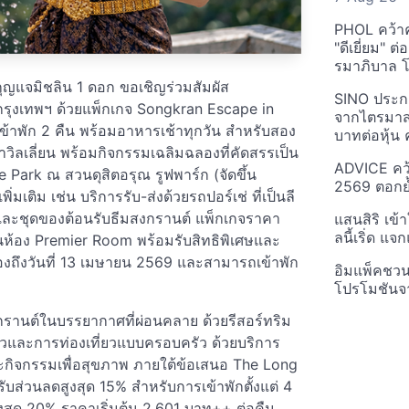
PHOL คว้า
"ดีเยี่ยม" ต
รมาภิบาล โป
ุญแจมิชลิน 1 ดอก ขอเชิญร่วมสัมผัส
SINO ประกา
ุงเทพฯ ด้วยแพ็กเกจ Songkran Escape in
จากไตรมาสก
้าพัก 2 คืน พร้อมอาหารเช้าทุกวัน สำหรับสอง
บาทต่อหุ้น ค
ิลเลี่ยน พร้อมกิจกรรมเฉลิมฉลองที่คัดสรรเป็น
ADVICE คว้
he Park ณ สวนดุสิตอรุณ รูฟพาร์ก (จัดขึ้น
2569 ตอกย้
มเติม เช่น บริการรับ-ส่งด้วยรถปอร์เช่ ที่เป็นลี
 และชุดของต้อนรับธีมสงกรานต์ แพ็กเกจราคา
แสนสิริ เข้
ลนี้เริ่ด แ
ในห้อง Premier Room พร้อมรับสิทธิพิเศษและ
จองถึงวันที่ 13 เมษายน 2569 และสามารถเข้าพัก
อิมแพ็คชว
โปรโมชันจ
รานต์ในบรรยากาศที่ผ่อนคลาย ด้วยรีสอร์ทริม
วและการท่องเที่ยวแบบครอบครัว ด้วยบริการ
กิจกรรมเพื่อสุขภาพ ภายใต้ข้อเสนอ The Long
ับส่วนลดสูงสุด 15% สำหรับการเข้าพักตั้งแต่ 4
สูงสุด 20% ราคาเริ่มต้น 2,601 บาท++ ต่อคืน