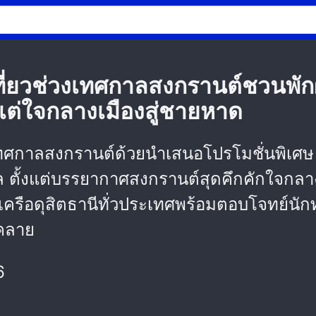
เที่ยวช่วงเทศกาลสงกรานต์ชวนพัก
แต่ใจกลางเมืองสู่ชายหาด
เทศกาลสงกรานต์ด้วยนำเสนอโปรโมชั่นพิเศษ
 ตั้งแต่บรรยากาศสงกรานต์สุดคึกคักใจกลา
รือดุสิตธานีทั่วประเทศพร้อมตอบโจทย์นักท่
คลาย
6