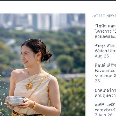
LATEST NEW
"ไซมิส แอสเ
โครงการ "
ส่วนลดและส
ซัมซุง เปิด
Watch Ultr
Aug 26
ท็อปส์ เสิร
Favourites
ราชอาณาจักร
26
มาสเตอร์กา
ควบคุมควา
เคทีซี-เจซี
care<br>จำ
7 Aug 26