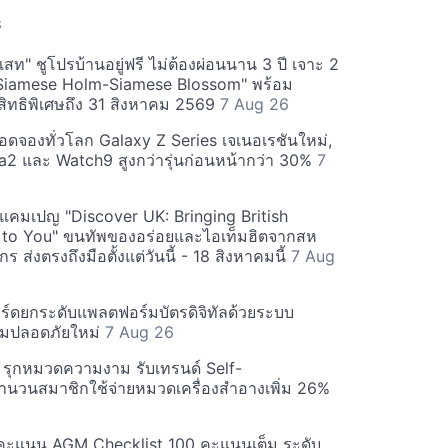
S
สท" ชูโปรบ้านอยู่ฟรี ไม่ต้องผ่อนนาน 3 ปี เจาะ 2
Siamese Holm-Siamese Blossom" พร้อม
ิทธิพิเศษถึง 31 สิงหาคม 2569
7 Aug 26
ยอดจองทั่วโลก Galaxy Z Series เจเนอเรชันใหม่,
a2 และ Watch9 สูงกว่ารุ่นก่อนหน้ากว่า 30%
7
์ฟแคมเปญ "Discover UK: Bringing British
 to You" ขนทัพของอร่อยและไอเท็มฮิตจากสห
 ส่งตรงถึงมือตั้งแต่วันนี้ - 18 สิงหาคมนี้
7 Aug
ร์ดยกระดับแพลตฟอร์มบัตรดิจิทัลด้วยระบบ
มปลอดภัยใหม่
7 Aug 26
บี รุกหมวดความงาม รับเทรนด์ Self-
นวนสมาชิกใช้จ่ายหมวดเครื่องสำอางเพิ่ม 26%
คะแนน AGM Checklist 100 คะแนนเต็ม ระดับ