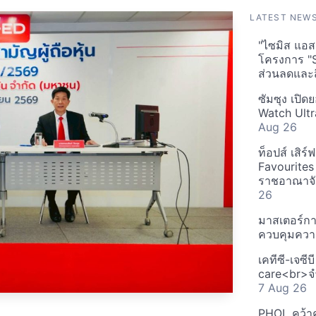
LATEST NEW
"ไซมิส แอสเ
โครงการ "
ส่วนลดและส
ซัมซุง เปิด
Watch Ultr
Aug 26
ท็อปส์ เสิร
Favourites
ราชอาณาจักร
26
มาสเตอร์กา
ควบคุมควา
เคทีซี-เจซี
care<br>จำ
7 Aug 26
PHOL คว้า