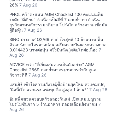
26%
7 Aug 26
PHOL คว้าคะแนน AGM Checklist 100 คะแนนเต็ม
ระดับ "ดีเยี่ยม" ต่อเนื่องเป็นปีที่ 7 ตอกย้ำการดำเนิน
ธุรกิจตามหลักธรรมาภิบาล โปร่งใส สร้างความเชื่อมั่น
ผู้ถือหุ้น
7 Aug 26
SINO ประกาศ Q2/69 ทำกำไรสุทธิ 10 ล้านบาท ฟื้น
ตัวแกร่งจากไตรมาสก่อน เตรียมจ่ายปันผลระหว่างกาล
0.014423 บาทต่อหุ้น ครึ่งปีหลังมุ่งเติบโตต่อเนื่อง
7
Aug 26
ADVICE คว้า "ดีเยี่ยมสมควรเป็นตัวอย่าง" AGM
Checklist 2569 ตอกย้ำมาตรฐานการกำกับดูแล
กิจการที่ดี
7 Aug 26
แสนสิริ เข้าใจความกังวลผู้ซื้อบ้านยุคใหม่ ส่งแคมเปญ
"ดีลนี้เริ่ด แจกแรง แซงทุกดีล สูงสุด 1 ล้าน*"
7 Aug 26
อิมแพ็คชวนครอบครัวฉลองวันแม่ เปิดแคมเปญรวม
โปรโมชันจาก 5 ร้านอาหาร ตลอดเดือนสิงหาคม
7
Aug 26